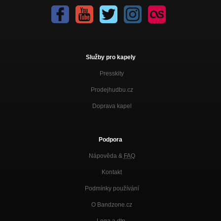
Služby pro kapely
Presskity
Prodejhudbu.cz
Doprava kapel
Podpora
Nápověda &
FAQ
Kontakt
Podmínky používání
O Bandzone.cz
Loga a dtp.