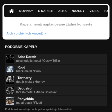
Nevinnost (Sepsáno Krví - Demo 2002)
Nezařazeno
NOVINKY
O KAPELE
ALBA
NÁZORY
VIDEA
FOTK
Kapela nemá naplánované žádné koncerty
Archiv proběhlých koncertů
»
PODOBNÉ KAPELY
Ador Dorath
psychedelic-metal
/
Český Těšín
Root
black-metal
/
Brno
Tortharry
death-metal
/
Hronov
Debustrol
thrash-metal
/
Mladá Boleslav
Panychida
metal-black
/
Plzeň
Podobnost se určuje podle počtu společných fanoušků.