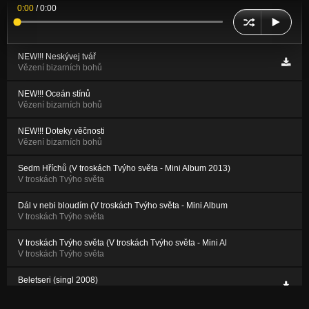
0:00
/
0:00
NEW!!! Neskývej tvář
Vězení bizarních bohů
NEW!!! Oceán stínů
Vězení bizarních bohů
NEW!!! Doteky věčnosti
Vězení bizarních bohů
Sedm Hříchů (V troskách Tvýho světa - Mini Album 2013)
V troskách Tvýho světa
Dál v nebi bloudím (V troskách Tvýho světa - Mini Album
V troskách Tvýho světa
V troskách Tvýho světa (V troskách Tvýho světa - Mini Al
V troskách Tvýho světa
Beletseri (singl 2008)
Nezařazeno