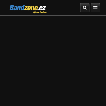
Bandzone.cz
žijeme hudbou