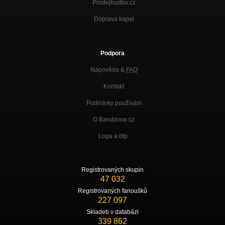
Prodejhudbu.cz
Doprava kapel
Podpora
Nápověda &
FAQ
Kontakt
Podmínky používání
O Bandzone.cz
Loga a dtp.
Registrovaných skupin
47 032
Registrovaných fanoušků
227 097
Skladeb v databázi
339 862