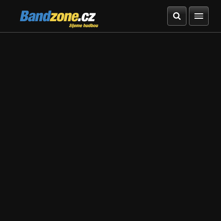
Bandzone.cz
žijeme hudbou