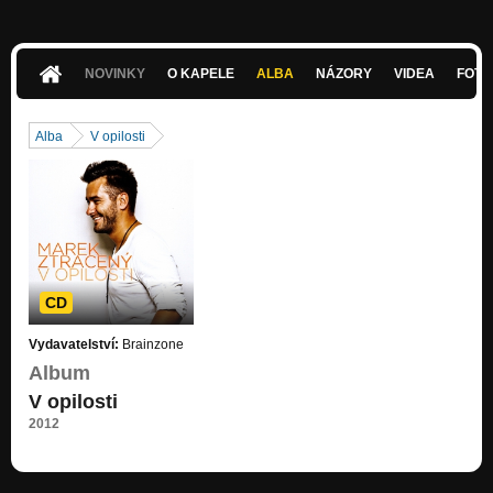
NOVINKY
O KAPELE
ALBA
NÁZORY
VIDEA
FOTK
Alba
V opilosti
CD
Vydavatelství:
Brainzone
Album
V opilosti
2012