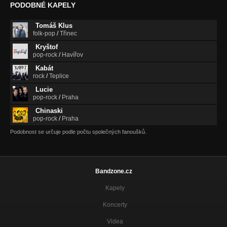
PODOBNÉ KAPELY
Tomáš Klus
folk-pop
/
Třinec
Kryštof
pop-rock
/
Havířov
Kabát
rock
/
Teplice
Lucie
pop-rock
/
Praha
Chinaski
pop-rock
/
Praha
Podobnost se určuje podle počtu společných fanoušků.
Bandzone.cz
Kapely
Koncerty
Videa