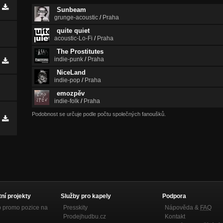
Sunbeam
grunge-acoustic
/
Praha
quite quiet
acoustic-Lo-Fi
/
Praha
The Prostitutes
indie-punk
/
Praha
NiceLand
indie-pop
/
Praha
emozpěv
indie-folk
/
Praha
Podobnost se určuje podle počtu společných fanoušků.
tní projekty
Služby pro kapely
Podpora
p promo pozice na
Presskity
Nápověda &
FAQ
Prodejhudbu.cz
Kontakt