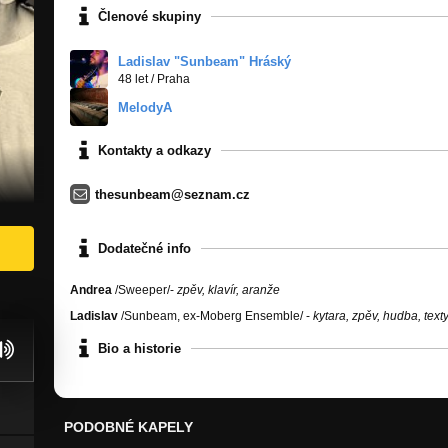
Členové skupiny
Ladislav "Sunbeam" Hráský
48 let
/
Praha
MelodyA
Kontakty a odkazy
thesunbeam@seznam.cz
Dodatečné info
Andrea
/Sweeper/-
zpěv, klavír, aranže
Ladislav
/Sunbeam, ex-Moberg Ensemble/ -
kytara, zpěv, hudba, text
Bio a historie
PODOBNÉ KAPELY