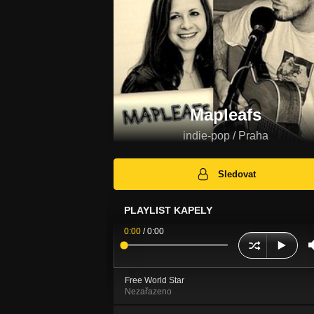
Mapleafs
indie-pop / Praha
Sledovat
PLAYLIST KAPELY
0:00
/
0:00
Free World Star
Nezařazeno