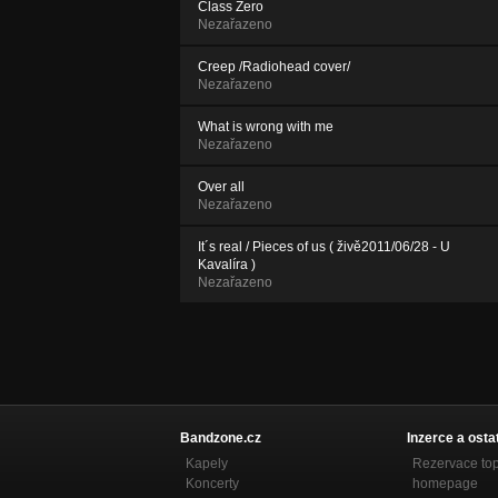
Class Zero
Nezařazeno
Creep /Radiohead cover/
Nezařazeno
What is wrong with me
Nezařazeno
Over all
Nezařazeno
It´s real / Pieces of us ( živě2011/06/28 - U
Kavalíra )
Nezařazeno
Bandzone.cz
Inzerce a osta
Kapely
Rezervace to
Koncerty
homepage