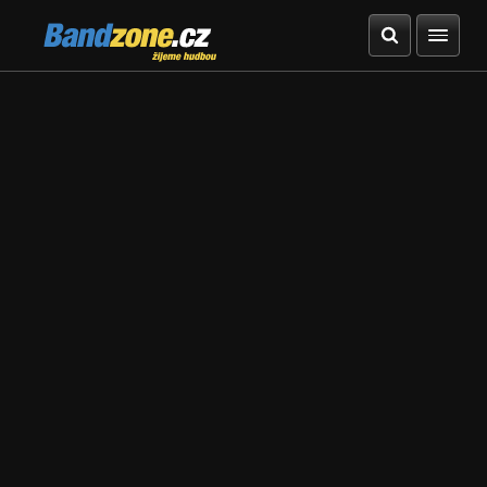
Bandzone.cz
žijeme hudbou