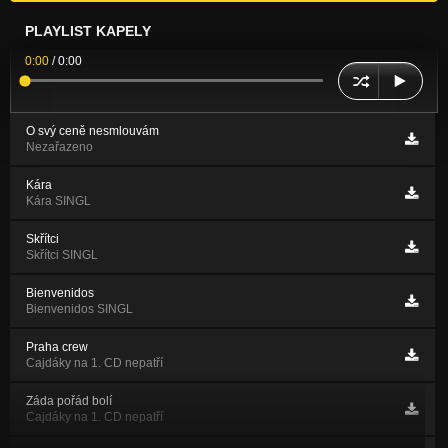
PLAYLIST KAPELY
0:00
/
0:00
O svý ceně nesmlouvám
Nezařazeno
Kára
Kára SINGL
Skřítci
Skřítci SINGL
Bienvenidos
Bienvenidos SINGL
Praha crew
Cajdáky na 1. CD nepatří
Záda pořád bolí
Cajdáky na 1. CD nepatří