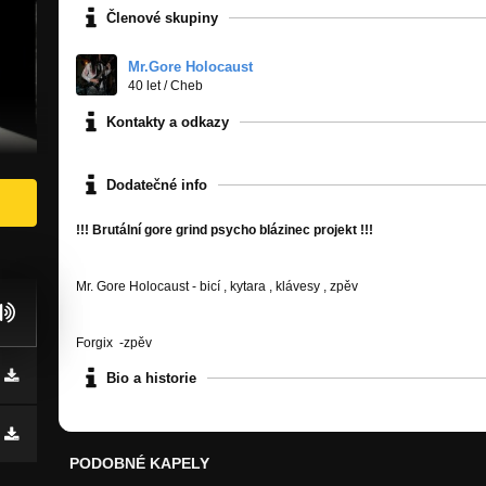
Členové skupiny
Mr.Gore Holocaust
40 let
/
Cheb
Kontakty a odkazy
Dodatečné info
!!! Brutální gore grind psycho blázinec projekt !!!
Mr. Gore Holocaust - bicí , kytara , klávesy , zpěv
Forgix -zpěv
Bio a historie
PODOBNÉ KAPELY