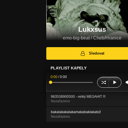
Lukxsus
emo-big-beat / Cheb/Hranice
Sledovat
PLAYLIST KAPELY
0:00
/
0:00
983538900500 - velký MEGAHIT !!!
Nezařazeno
bakalakakalakamakabaklakatož
Nezařazeno