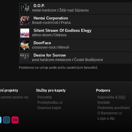
D.O.P.
metal-hardcore
/
Žďár nad Sázavou
Hentai Corporation
thrash-rock'n'roll
/
Praha
Silent Stream Of Godless Elegy
ethno-doom
/
Ostrava
DoorFace
crossover-rock
/
Mimoň
Desire for Sorrow
post hardcore-metalcore
/
České Budějovice
Podobnost se určuje podle počtu společných fanoušků.
tní projekty
Služby pro kapely
Podpora
p promo pozice na
Presskity
Nápověda &
FAQ
Prodejhudbu.cz
Kontakt
Doprava kapel
Podmínky používání
O Bandzone.cz
Loga a dtp.