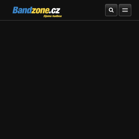
Bandzone.cz
žijeme hudbou