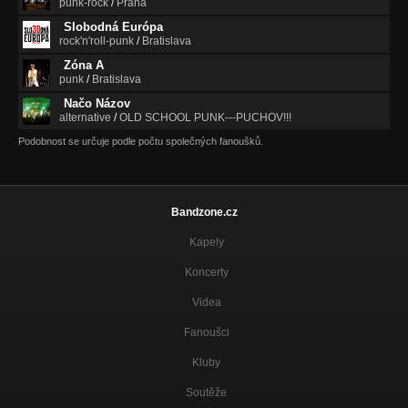
punk-rock
/
Praha
Slobodná Európa
rock'n'roll-punk
/
Bratislava
Zóna A
punk
/
Bratislava
Načo Názov
alternative
/
OLD SCHOOL PUNK---PUCHOV!!!
Podobnost se určuje podle počtu společných fanoušků.
Bandzone.cz
Kapely
Koncerty
Videa
Fanoušci
Kluby
Soutěže