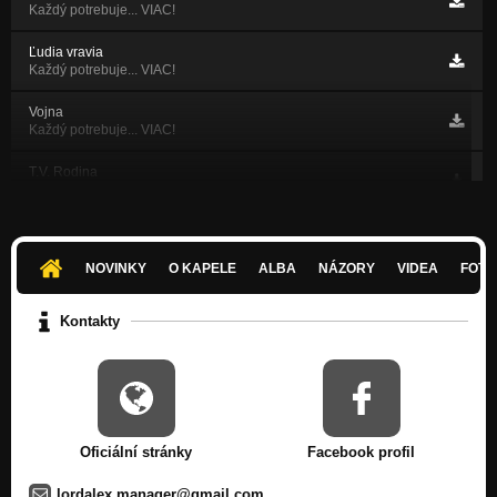
Každý potrebuje... VIAC!
Ľudia vravia
Každý potrebuje... VIAC!
Vojna
Každý potrebuje... VIAC!
T.V. Rodina
Televízna rodina
Táto zábava je nudná
Každý potrebuje... VIAC!
NOVINKY
O KAPELE
ALBA
NÁZORY
VIDEA
FOTK
Hrdina
Každý potrebuje... VIAC!
Kontakty
Križovatka
Televízna rodina
Oficiální stránky
Facebook profil
lordalex.manager@gmail.com