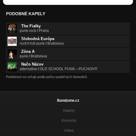
PODOBNÉ KAPELY
The Fialky
punk-rock
/
Praha
Slobodná Európa
rock'n'roll-punk
/
Bratislava
Zóna A
punk
/
Bratislava
Načo Názov
alternative
/
OLD SCHOOL PUNK---PUCHOV!!!
Podobnost se určuje podle počtu společných fanoušků.
Bandzone.cz
Kapely
Koncerty
Videa