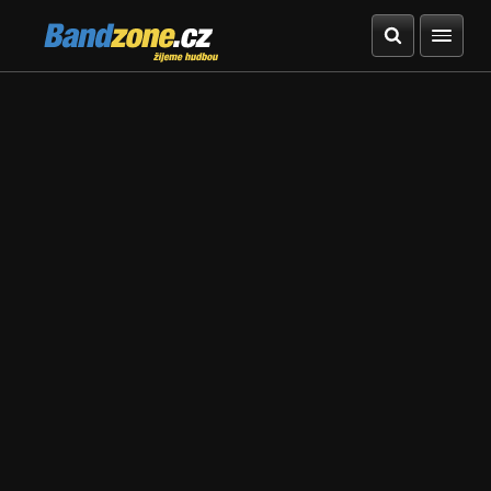
Bandzone.cz
žijeme hudbou