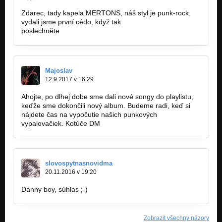
Zdarec, tady kapela MERTONS, náš styl je punk-rock,
vydali jsme první cédo, když tak
poslechněte
https://www.youtube.com/watch?v…
Majoslav
12.9.2017 v 16:29
Ahojte, po dlhej dobe sme dali nové songy do playlistu,
keďže sme dokončili nový album. Budeme radi, keď si
nájdete čas na vypočutie našich punkových
vypalovačiek. Kotúče DM
http://bandzone.cz/kotuce
slovospytnasnovidma
20.11.2016 v 19:20
Danny boy, súhlas ;-)
Zobrazit všechny názory