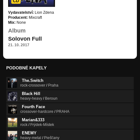
CD
Vydavatelství:
Lion Zdena
Producent:
Mixcraft
Mix:
None
Album
Solovon Full
21. 10. 2017
PODOBNÉ KAPELY
The.Switch
rock-crossover
/
Praha
Black Hill
heavy-heavy
/
Beroun
Fourth Face
crossover-hardcore
/
PRAHA
Marian&333
rock
/
Frýdek-Místek
ENEMY
heavy-metal
/
Piešťany