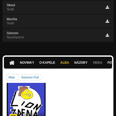
Street
Textil
Muchla
Textil
Solovon
Nezařazeno
NOVINKY
O KAPELE
ALBA
NÁZORY
VIDEA
FOTK
Alba
Solovon Full