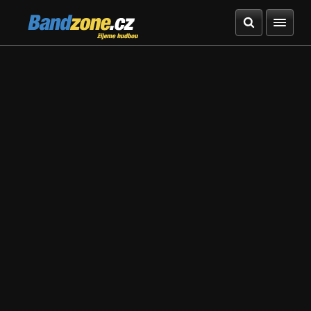
Bandzone.cz
žijeme hudbou