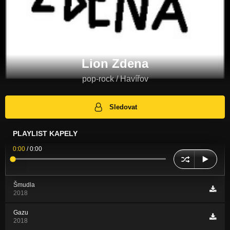
Lion Zdena
pop-rock / Havířov
Sledovat
PLAYLIST KAPELY
0:00
/
0:00
Šmudla
2018
Gazu
2018