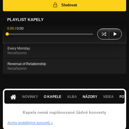
Sledovat
PLAYLIST KAPELY
0:00
/
0:00
Every Monday
Nezařazeno
Reversal of Relationship
Nezařazeno
NOVINKY
O KAPELE
ALBA
NÁZORY
VIDEA
FOTK
Kapela nemá naplánované žádné koncerty
Archiv proběhlých koncertů
»