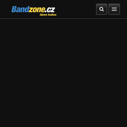
Bandzone.cz
žijeme hudbou