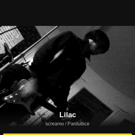
Lilac
screamo / Pardubice