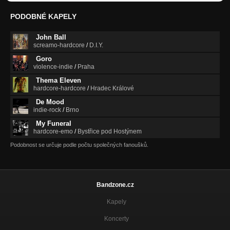
PODOBNÉ KAPELY
John Ball
screamo-hardcore
/
D.I.Y.
Goro
violence-indie
/
Praha
Thema Eleven
hardcore-hardcore
/
Hradec Králové
De Mood
indie-rock
/
Brno
My Funeral
hardcore-emo
/
Bystřice pod Hostýnem
Podobnost se určuje podle počtu společných fanoušků.
Bandzone.cz
Kapely
Koncerty