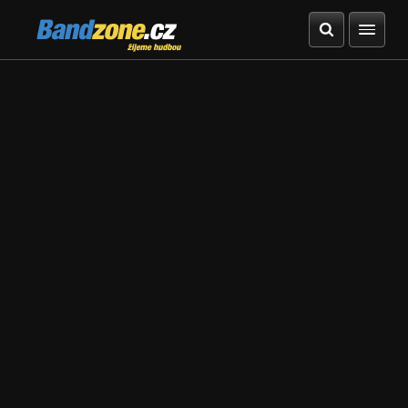
Bandzone.cz
žijeme hudbou