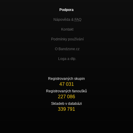
Podpora
Nápověda &
FAQ
Kontakt
Podmínky používání
O Bandzone.cz
Loga a dtp.
Registrovaných skupin
47 031
Registrovaných fanoušků
227 086
Skladeb v databázi
339 791