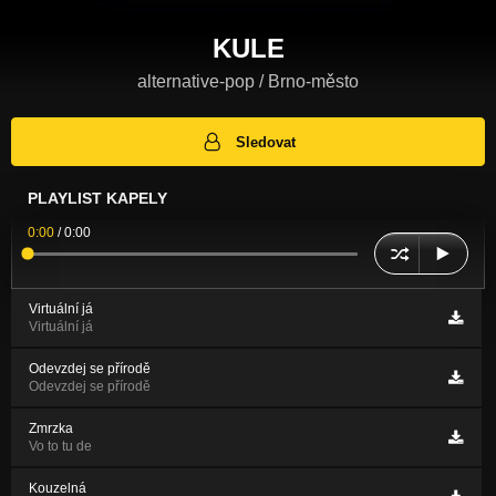
KULE
alternative-pop / Brno-město
Sledovat
PLAYLIST KAPELY
0:00
/
0:00
Virtuální já
Virtuální já
Odevzdej se přírodě
Odevzdej se přírodě
Zmrzka
Vo to tu de
Kouzelná