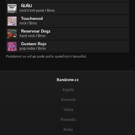
ŇUŇU
Jedenáctka
rock'n'roll-punk
/
Brno
Jedenáctka
Touchwood
rock
/
Brno
Ona ví - DEMO
Kalendář ví
Reservoar Dogz
hard rock
/
Brno
Kalendář - DEMO
Gustavo Rojo
Kalendář ví
pop-indie
/
Brno
Podobnost se určuje podle počtu společných fanoušků.
Bandzone.cz
Kapely
Koncerty
Videa
Fanoušci
Kluby