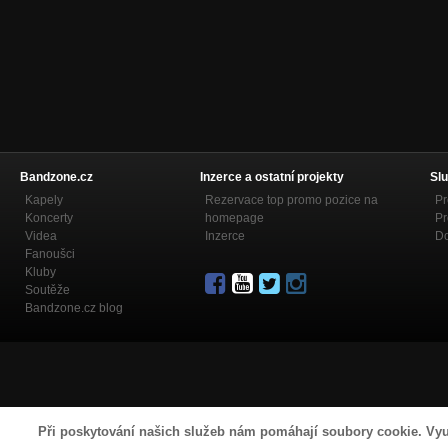
Bandzone.cz
Inzerce a ostatní projekty
Slu
Kapely
Rezervace top promo pozice na
Pr
Koncerty
homepage
Pr
Videa
Inzerce
Do
Fanoušci
Kluby
Soutěže
Bandzone.cz blog
Při poskytování našich služeb nám pomáhají soubory cookie. Vyu