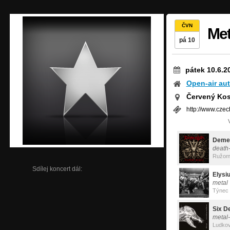
ČVN
Met
pá 10
pátek 10.6.2
Open-air au
Červený Kos
http://www.czec
Deme
death
Ružom
Sdílej koncert dál:
Elysi
metal
Týnec
Six D
metal
Ludkov