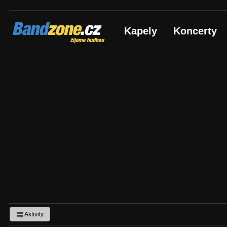
Bandzone.cz
Kapely
Koncerty
žijeme hudbou
Aktivity