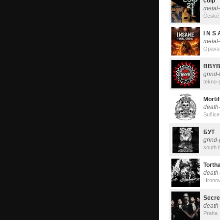
colp
metal
České 
I N S 
metal-
Opava
BBY
grind
tekno-
Mortif
death
Sušice
БУТ
grind-
south 
Torth
death
Hrono
Secre
death
Praha