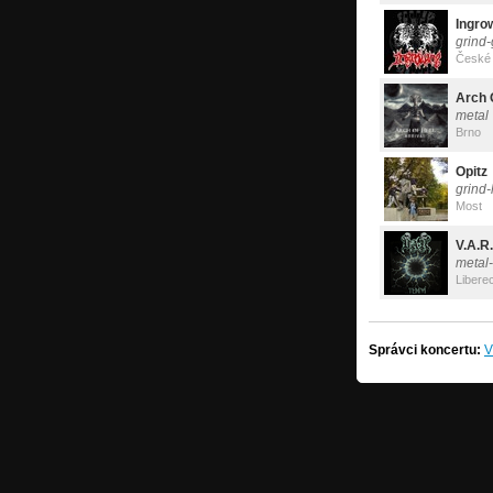
Ingro
grind-
České 
Arch 
metal
Brno
Opitz
grind
Most
V.A.R.
metal-
Libere
Správci koncertu:
V