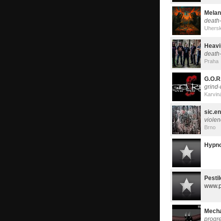
Melan
death
Uhersk
Heavi
death
Praha
G.O.R
grind-
Karvin
sic.e
viole
Brno
Hypn
Pesti
www.pe
Mecha
progre