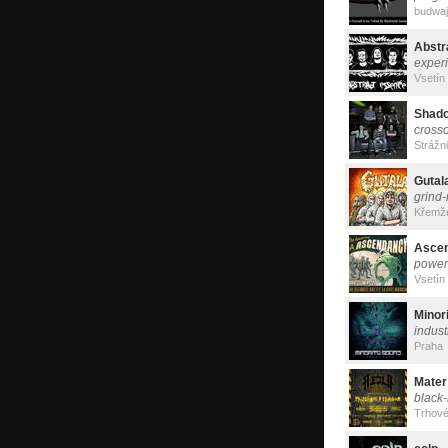
budwa
Abstr
exper
Vsetín
Shad
cross
Strážn
Gutal
grind-
Křemž
Asce
power
Vsetín
Minor
indust
Praha
Mater
black
Trhové