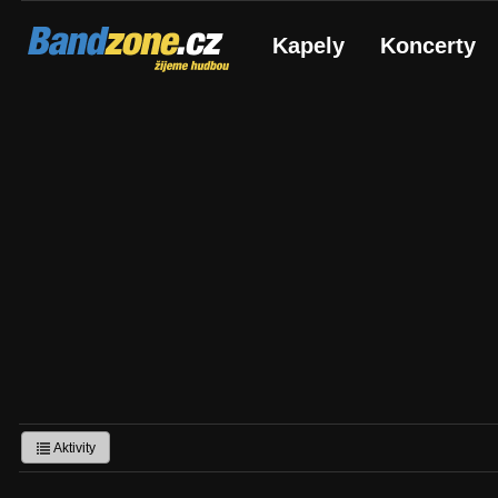
Bandzone.cz
Kapely
Koncerty
žijeme hudbou
Aktivity