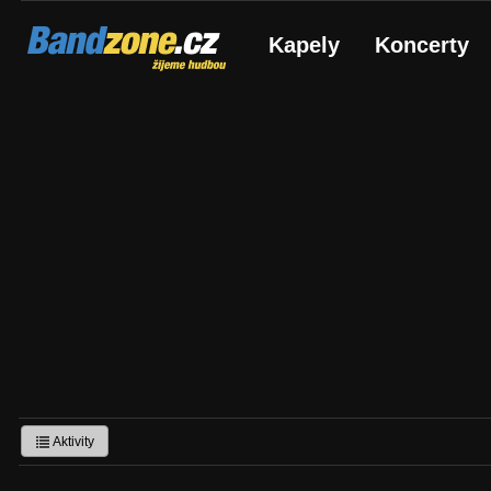
Bandzone.cz
Kapely
Koncerty
žijeme hudbou
Aktivity