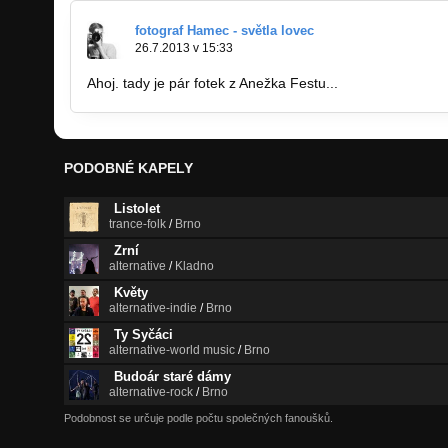
fotograf Hamec - světla lovec
26.7.2013 v 15:33
Ahoj. tady je pár fotek z Anežka Festu...
https://picasa
PODOBNÉ KAPELY
Listolet
trance-folk
/
Brno
Zrní
alternative
/
Kladno
Květy
alternative-indie
/
Brno
Ty Syčáci
alternative-world music
/
Brno
Budoár staré dámy
alternative-rock
/
Brno
Podobnost se určuje podle počtu společných fanoušků.