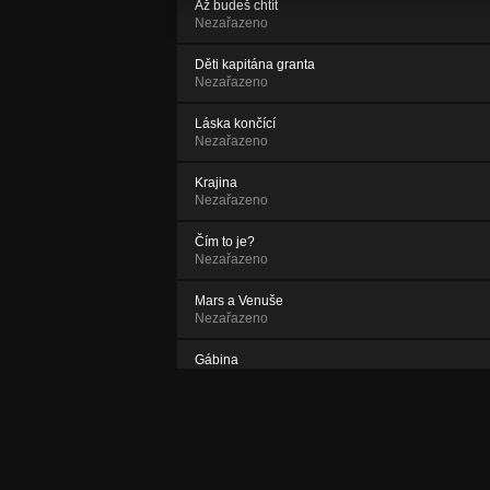
Až budeš chtít
Nezařazeno
Děti kapitána granta
Nezařazeno
Láska končící
Nezařazeno
Krajina
Nezařazeno
Čím to je?
Nezařazeno
Mars a Venuše
Nezařazeno
Gábina
Nezařazeno
Gobi
Nezařazeno