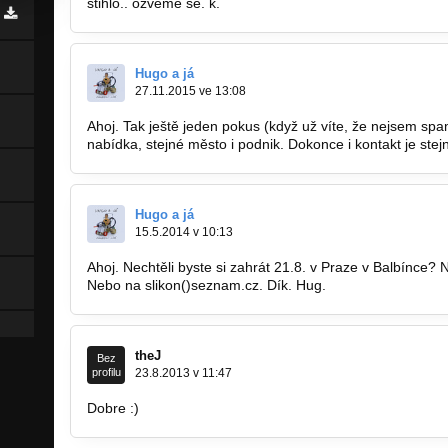
stihlo.. ozveme se. k.
Hugo a já
27.11.2015 ve 13:08
Ahoj. Tak ještě jeden pokus (když už víte, že nejsem spa
nabídka, stejné město i podnik. Dokonce i kontakt je stej
Hugo a já
15.5.2014 v 10:13
Ahoj. Nechtěli byste si zahrát 21.8. v Praze v Balbínce
Nebo na slikon()seznam.cz. Dík. Hug.
theJ
Bez
profilu
23.8.2013 v 11:47
Dobre :)