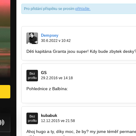
Pro přidání příspěku se prosím
přihlašte
.
Dempsey
30.6.2022 v 10:42
Děti kapitána Granta jsou super! Kdy bude zbytek desky
GS
Bez
profilu
29.2.2016 ve 14:18
Pohlednice z Balbína:
https://youtu.be/nSzvu-a1e6I
kubabuk
Bez
profilu
12.12.2015 ve 21:58
Ahoj hugo a ty, díky moc, že by? my jsme téměř permanent