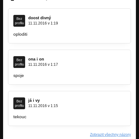
doost divný
Bez
profilu
11.11.2016 v 1:19
oploditi
ona i on
Bez
profilu
11.11.2016 v 1:17
spoje
já i vy
Bez
profilu
11.11.2016 v 1:15
tekouc
Zobrazit všechny názory