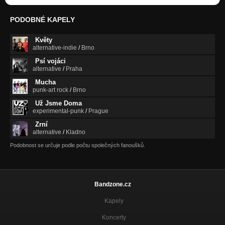
PODOBNÉ KAPELY
Květy
alternative-indie
/
Brno
Psí vojáci
alternative
/
Praha
Mucha
punk-art rock
/
Brno
Už Jsme Doma
experimental-punk
/
Prague
Zrní
alternative
/
Kladno
Podobnost se určuje podle počtu společných fanoušků.
Bandzone.cz
Kapely
Koncerty