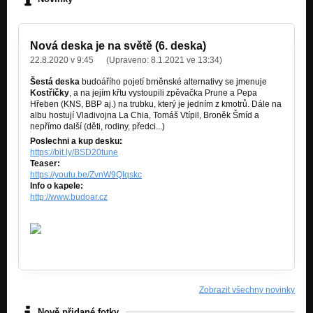
Nová deska je na světě (6. deska)
22.8.2020 v 9:45
(Upraveno:
8.1.2021 ve 13:34
)
Šestá deska
budoářího pojetí brněnské alternativy se jmenuje
Kostřičky
, a na jejím křtu vystoupili zpěvačka Prune a Pepa
Hřeben (KNS, BBP aj.) na trubku, který je jedním z kmotrů. Dále na
albu hostují Vladivojna La Chia, Tomáš Vtípil, Broněk Šmíd a
nepřímo další (děti, rodiny, předci...)
Poslechni a kup desku:
https://bit.ly/BSD20tune
Teaser:
https://youtu.be/ZvnW9QIqskc
Info o kapele:
http://www.budoar.cz
LP Kostřičky
Zobrazit všechny novinky
Nově přidané fotky