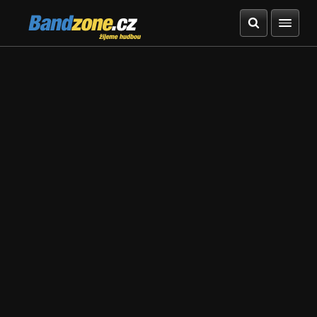
Bandzone.cz
žijeme hudbou