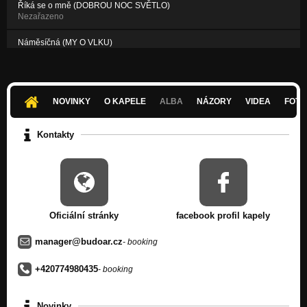
Říká se o mně (DOBROU NOC SVĚTLO)
Nezařazeno
Náměsíčná (MY O VLKU)
Nezařazeno
Usnul dub nad stádem hub (NA HRANÍ)
Nezařazeno
NOVINKY
O KAPELE
ALBA
NÁZORY
VIDEA
FOTK
Kontakty
Oficiální stránky
facebook profil kapely
manager@budoar.cz
- booking
+420774980435
- booking
Novinky