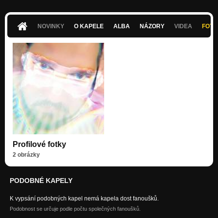
NOVINKY
O KAPELE
ALBA
NÁZORY
VIDEA
FOTK
Profilové fotky
2 obrázky
PODOBNÉ KAPELY
K vypsání podobných kapel nemá kapela dost fanoušků.
Podobnost se určuje podle počtu společných fanoušků.