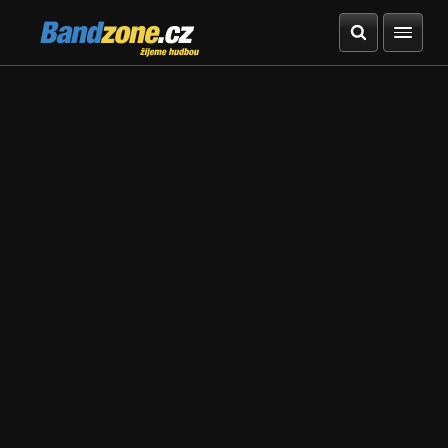
Bandzone.cz
žijeme hudbou