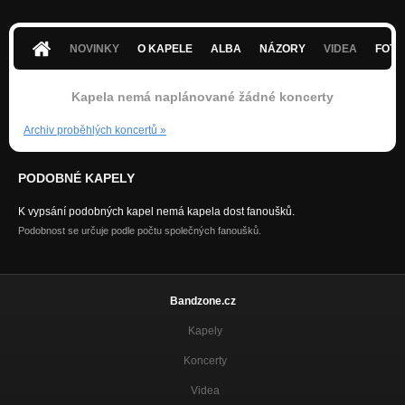
NOVINKY
O KAPELE
ALBA
NÁZORY
VIDEA
FOTK
Kapela nemá naplánované žádné koncerty
Archiv proběhlých koncertů
»
PODOBNÉ KAPELY
K vypsání podobných kapel nemá kapela dost fanoušků.
Podobnost se určuje podle počtu společných fanoušků.
Bandzone.cz
Kapely
Koncerty
Videa