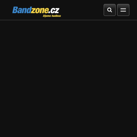
Bandzone.cz
žijeme hudbou