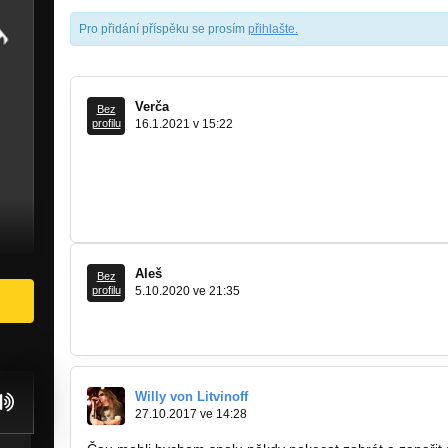
Pro přidání příspěku se prosím
přihlašte
.
Verča
Bez
profilu
16.1.2021 v 15:22
Chci vám všem popřát k vydání dalšího skvělého CD????
pecek do rádia???? Těm co Joker Beat neznají, určitě 
zdravím a hlavně mého taťku, výborného kytaristu????Vr
fanouškem Jiříčkem????
Aleš
Bez
profilu
5.10.2020 ve 21:35
pánové, s chutí jsem poslechl, dost dobrý, zdravím Rosťu,
Willy von Litvinoff
27.10.2017 ve 14:28