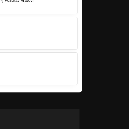
-) Pozdrav Vráťovi
book.com/events/1494944…