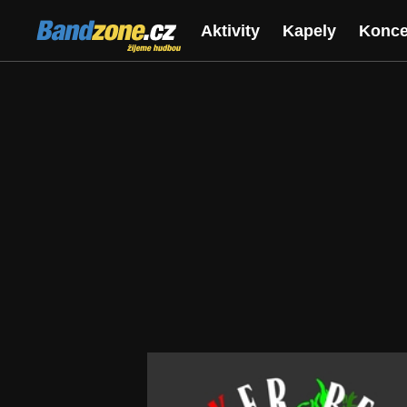
Bandzone.cz
Aktivity
Kapely
Konce
žijeme hudbou