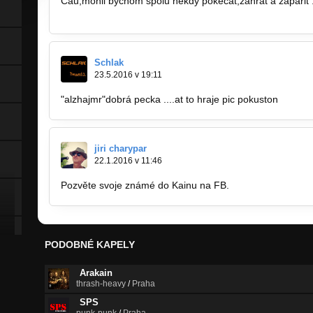
Čau,mohli bychom spolu někdy pokecat,zahrát a zapařit :
http://bandzone.cz/chivavagangkladno
Schlak
23.5.2016 v 19:11
"alzhajmr"dobrá pecka ....at to hraje pic pokuston
jiri charypar
22.1.2016 v 11:46
Pozvěte svoje známé do Kainu na FB.
https://www.face
PODOBNÉ KAPELY
Arakain
thrash-heavy
/
Praha
SPS