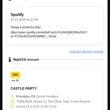
CHANGE (2009)
Nezařazeno
DEATHWALKER (2009)
Spotify
Nezařazeno
10.12.2024 ve 21:40
WASTED LIFE (2009)
Songy k poslechu tady
Nezařazeno
https://open.spotify.com/artist/7ey3LFn2IlHlQM2R6lv35G?
si=XTSGntOZSdSPqMWO__Nx3w
INVISIBLE MAN (2009)
Nezařazeno
Zobrazit všechny novinky
Flood(2006)
Nezařazeno
Nejbližší koncert
Fatal day(2006)
Nezařazeno
SRP
In right faith(2006)
so 15
Nezařazeno
CASTLE PARTY
Feel Like The Whore(2006)
Prostějov, ČR
Zámek Prostějov
Nezařazeno
TMDLRKM,
Route To The Other Side,
From Beyond
Fuck offf fašos(2006)
sobota 15.8.2026 15:00
-
22:00