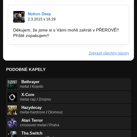
Notion Deep
2.3.2015 v 16:29
Děkujem, že jsme si s Vámi mohli zahrát v PŘEROVĚ!!
Příště zopakujem!!
Zobrazit všechny názory
PODOBNÉ KAPELY
Bethrayer
metal
/
Kojetín
X-Core
metal-rap
/
Znojmo
Hazydecay
metal-hardcore
/
Olomouc
Atari Terror
crossover-metal
/
Praha
The.Switch