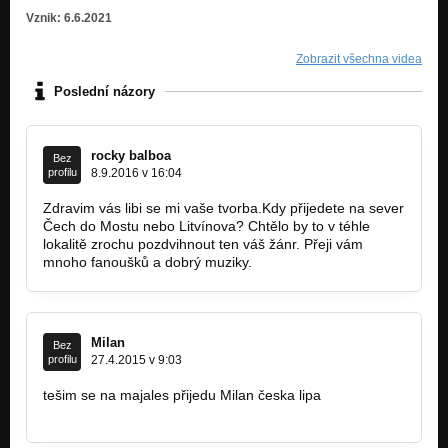
Vznik: 6.6.2021
Zobrazit všechna videa
Poslední názory
rocky balboa
Bez
profilu
8.9.2016 v 16:04
Zdravim vás libi se mi vaše tvorba.Kdy přijedete na sever
Čech do Mostu nebo Litvínova? Chtělo by to v téhle
lokalitě zrochu pozdvihnout ten váš žánr. Přeji vám
mnoho fanoušků a dobrý muziky.
Milan
Bez
profilu
27.4.2015 v 9:03
tešim se na majales přijedu Milan česka lipa