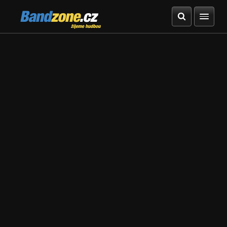
Bandzone.cz
žijeme hudbou