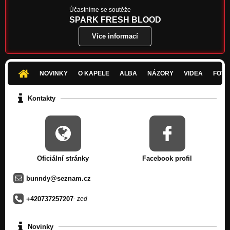
immortality(2014)
Účastníme se soutěže
Nezařazeno
SPARK FRESH BLOOD
Více informací
Kojetínká kytara 2013 (live)
Nezařazeno
RESCUE ME (2009)
Nezařazeno
NOVINKY
O KAPELE
ALBA
NÁZORY
VIDEA
FOTK
FUCKING WHORE (2009)
Kontakty
Nezařazeno
UNCERTAINTY(2009)
Nezařazeno
IĹL COME BACK FOR YOU (2009)
Nezařazeno
Oficiální stránky
Facebook profil
DON´T BE COWARD (2009)
bunndy@seznam.cz
Nezařazeno
+420737257207
- zed
IN THE SAME RINGS (2009)
Nezařazeno
Novinky