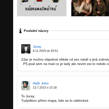
Poslední názory
Juray
8.11.2025 ve 20:51
Zdar je možno objednat někde cd sex násilí a jiná zvěrst
. PS psal sem na mail co je tady ale nevim esi to nekdo 
HaDr John
13.7.2015 v 15:18
To Juray:
Tudydlenc přimo mapa, kde se to odehrává:
http://mapy