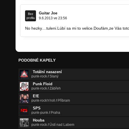
Guitar Joe
Bez
profilu
9.6.2013 ve 23:56
No hezky....tuleni.Lúbí sa mi to velice.Doufám,ze Vás toto
PODOBNÉ KAPELY
Totální nasazení
punk-rock
/
Slaný
Punk Floid
punk-rock
/
Zábřeh
E!E
punk-rock'n'roll
/
Příbram
SPS
punk-punk
/
Praha
Houba
punk-rock
/
Ústí nad Labem