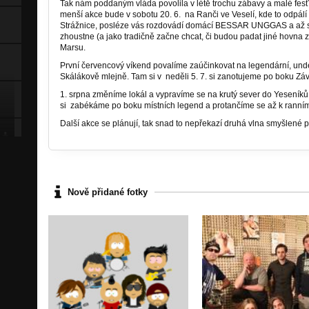
Tak nám poddaným vláda povolila v létě trochu zábavy a malé fesťá
menší akce bude v sobotu 20. 6. na Ranči ve Veselí, kde to odp
Strážnice, posléze vás rozdovádí domácí BESSAR UNGGAS a až se
zhoustne (a jako tradičně začne chcat, či budou padat jiné hovna
Marsu.
První červencový víkend povalíme zaúčinkovat na legendární, un
Skálákově mlejně. Tam si v neděli 5. 7. si zanotujeme po boku Zá
1. srpna změníme lokál a vypravíme se na krutý sever do Yeseník
si zabékáme po boku místních legend a protančíme se až k ranní
Další akce se plánují, tak snad to nepřekazí druhá vlna smyšlené
Nově přidané fotky