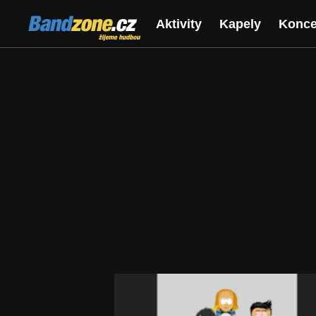
Bandzone.cz
Aktivity
Kapely
Konce
žijeme hudbou