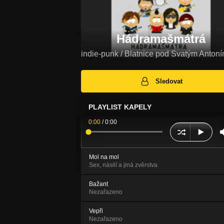
Hádramašmátrá
indie-punk / Blatnice pod Svatým Anton
Sledovat
PLAYLIST KAPELY
0:00
/
0:00
Mol na mol
Sex, násilí a jiná zvěrstva
Bažant
Nezařazeno
Vepři
Nezařazeno