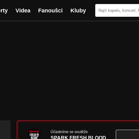
rty
Videa
Fanoušci
Kluby
Účastníme se soutěže
SPARK FRESH BLOOD