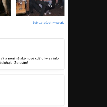
Zobrazit všechny galerie
va? a není nějaké nové cd? díky za info
obsluhuje. Zdravím!
.cz/zakladni?x=17.0074250…