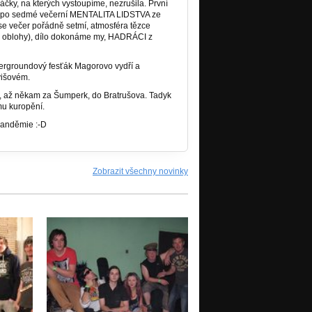
čky, na kterých vystoupíme, nezrušila. První
álí po sedmé večerní MENTALITA LIDSTVA ze
 večer pořádně setmí, atmosféra tězce
 z oblohy), dílo dokonáme my, HADRÁCI z
dergroundový fesťák Magorovo vydří a
višovém.
ů, až někam za Šumperk, do Bratrušova. Tadyk
mu kuropění.
 panděmie :-D
Zobrazit všechny novinky