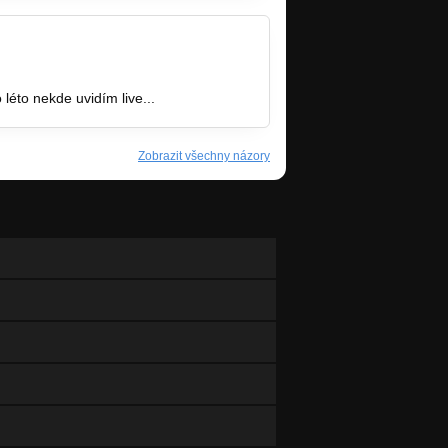
 léto nekde uvidím live...
Zobrazit všechny názory