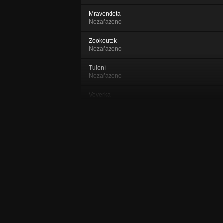
Mravendeta
Nezařazeno
Zookoutek
Nezařazeno
Tulení
Nezařazeno
Veverka
Nezařazeno
The Spaghetti Incident
Nezařazeno
Théte-Ivéthe
Nezařazeno
Balada o pálení slivovice
Nezařazeno
Epilog
Nezařazeno