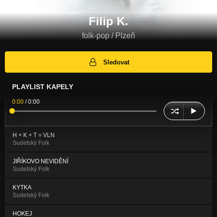
Filip K.
folk-pop / Plzeň
Sledovat
PLAYLIST KAPELY
0:00
/
0:00
H + K + T = VLN
Sudetský Folk
JIŘÍKOVO NEVIDĚNÍ
Sudetský Folk
KYTKA
Sudetský Folk
HOKEJ