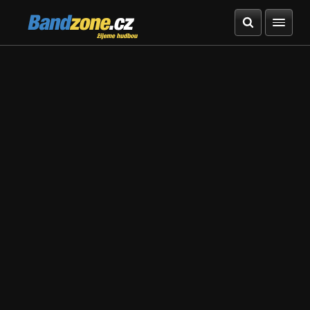
Bandzone.cz
žijeme hudbou