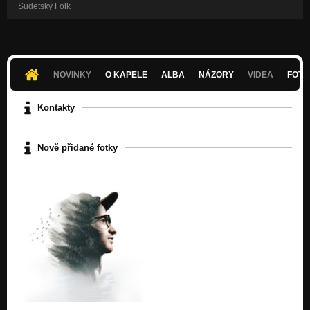
Sudetský Folk
NOVINKY
O KAPELE
ALBA
NÁZORY
VIDEA
FOTK
Kontakty
Nově přidané fotky