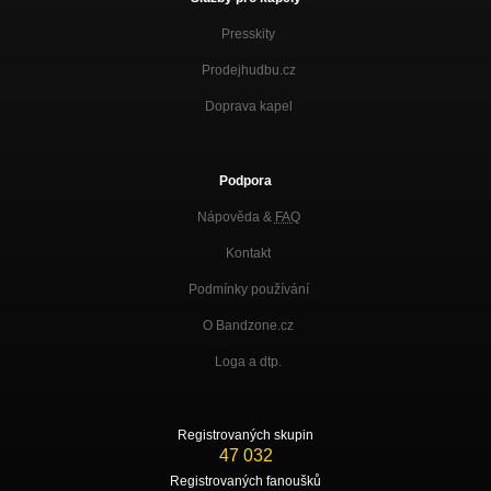
Presskity
Prodejhudbu.cz
Doprava kapel
Podpora
Nápověda &
FAQ
Kontakt
Podmínky používání
O Bandzone.cz
Loga a dtp.
Registrovaných skupin
47 032
Registrovaných fanoušků