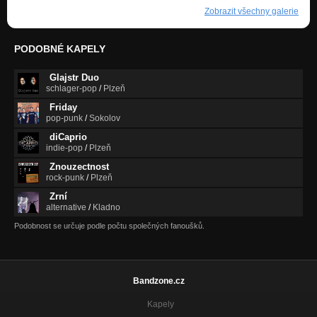
Zobrazit všechny galerie
PODOBNÉ KAPELY
Glajstr Duo
schlager-pop
/
Plzeň
Friday
pop-punk
/
Sokolov
diCaprio
indie-pop
/
Plzeň
Znouzectnost
rock-punk
/
Plzeň
Zrní
alternative
/
Kladno
Podobnost se určuje podle počtu společných fanoušků.
Bandzone.cz
Kapely