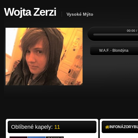
Wojta Zerzi
Vysoké Mýto
00:00 /
W.A.F. - Blondýna
Oblíbené kapely:
11
INFO
NÁZORY
B