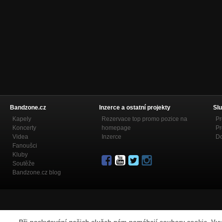
Bandzone.cz
Inzerce a ostatní projekty
Slu
Kapely
Rezervace top promo pozice na
Pr
Koncerty
homepage
Pr
Videa
Inzerce
Do
Fanoušci
Kluby
Soutěže
Bandzone.cz blog