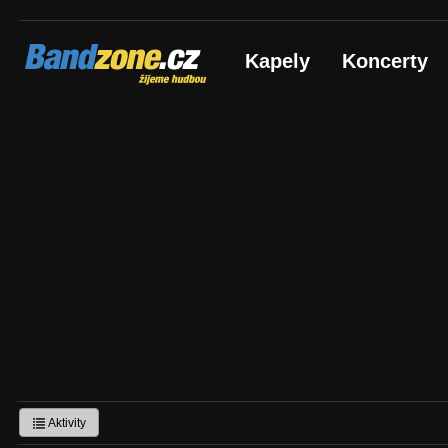
Bandzone.cz
Kapely
Koncerty
žijeme hudbou
Aktivity