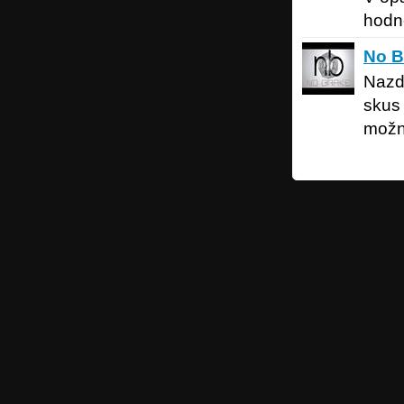
hodně
No Brak
No B
Nazd
skus
možn