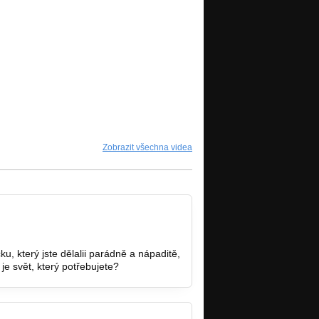
Zobrazit všechna videa
 který jste dělalii parádně a nápaditě,
e svět, který potřebujete?