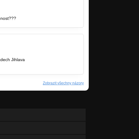
nnost???
ádech Jihlava
Zobrazit všechny názory