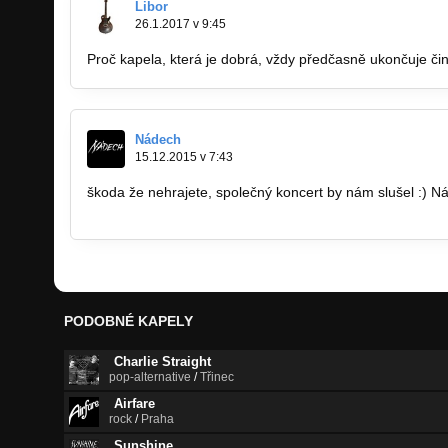
Libor
26.1.2017 v 9:45
Proč kapela, která je dobrá, vždy předčasně ukončuje či
Nádech
15.12.2015 v 7:43
škoda že nehrajete, společný koncert by nám slušel :) N
http://www.bandzone.cz/nadech
PODOBNÉ KAPELY
Charlie Straight
pop-alternative
/
Třinec
Airfare
rock
/
Praha
Sunshine