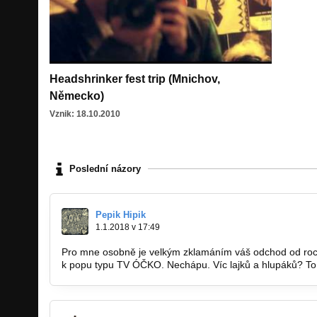
Headshrinker fest trip (Mnichov,
Německo)
Vznik: 18.10.2010
Poslední názory
Pepik Hipik
1.1.2018 v 17:49
Pro mne osobně je velkým zklamáním váš odchod od rocku,
k popu typu TV ÓČKO. Nechápu. Víc lajků a hlupáků? To j