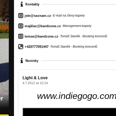
Kontakty
jstn@seznam.cz
- E-mail na členy kapely
majklac@bandzone.cz
- Management kapely
tomas@bandzone.cz
- Tomáš Staněk - Booking koncertů
+420777091447
- Tomáš Staněk - Booking koncertů
Novinky
Light & Love
4.7.2012 ve 22:24
www.indiegogo.com/
r