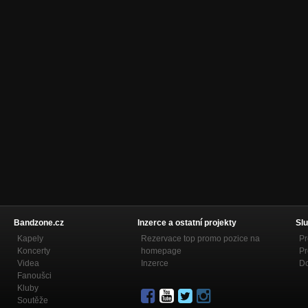
Bandzone.cz
Inzerce a ostatní projekty
Slu
Kapely
Rezervace top promo pozice na
Pr
Koncerty
homepage
Pr
Videa
Inzerce
Do
Fanoušci
Kluby
Soutěže