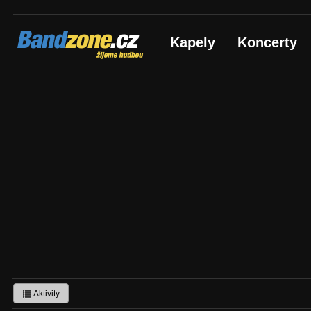
Bandzone.cz
Kapely
Koncerty
žijeme hudbou
Aktivity