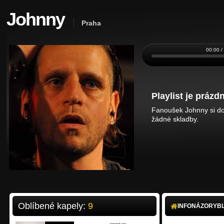
Johnny
Praha
00:00 /
Playlist je prázdn
Fanoušek Johnny si do 
žádné skladby.
Oblíbené kapely:
9
INFO
NÁZORY
B