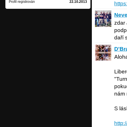
Profil registrován
22.10.2013
http
Never L
Neve
zdar
podpo
daří
D'Branx
D'Br
Aloha
Libe
"Turn
pokud
nám n
S lás
http: