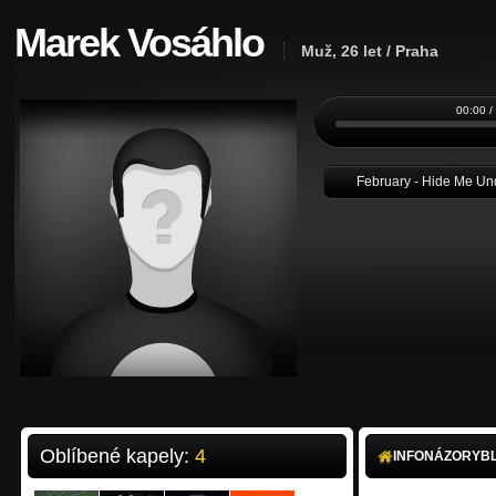
Marek Vosáhlo
Muž, 26 let / Praha
00:00 /
February - Hide Me U
Oblíbené kapely:
4
INFO
NÁZORY
B