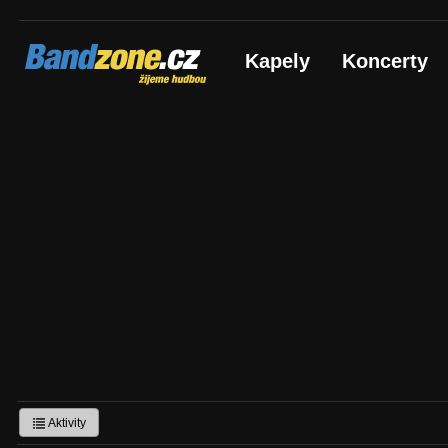
Bandzone.cz
Kapely
Koncerty
žijeme hudbou
Aktivity