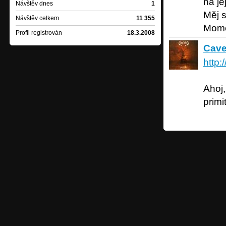
na je
Návštěv dnes
1
Měj s
Návštěv celkem
11 355
Mom
Profil registrován
18.3.2008
Cave Bl
Cave
http:
Ahoj,
primi