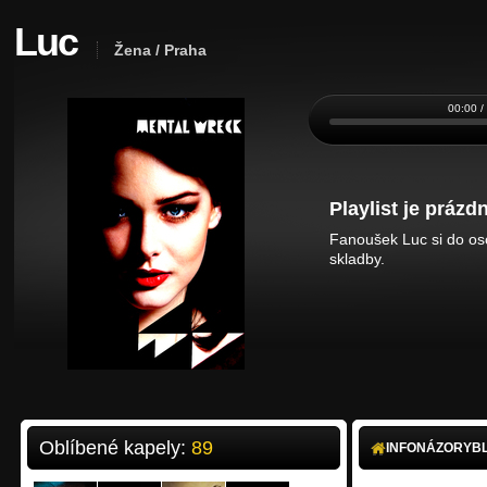
Luc
Žena / Praha
00:00 /
Playlist je prázdn
Fanoušek Luc si do oso
skladby.
Oblíbené kapely:
89
INFO
NÁZORY
B