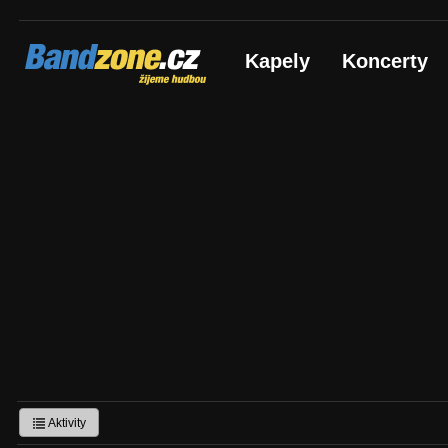
Bandzone.cz
Kapely
Koncerty
žijeme hudbou
Aktivity