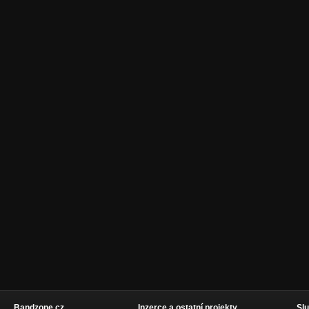
Bandzone.cz
Inzerce a ostatní projekty
Slu