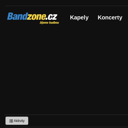
Bandzone.cz
Kapely
Koncerty
žijeme hudbou
Aktivity