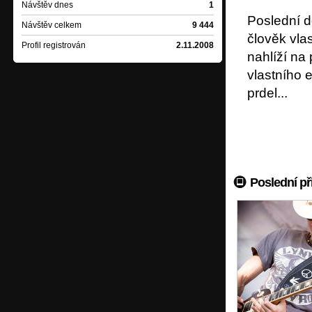
Návštěv dnes
1
Poslední d
Návštěv celkem
9 444
člověk vla
Profil registrován
2.11.2008
nahlíží na
vlastního 
prdel...
Poslední př