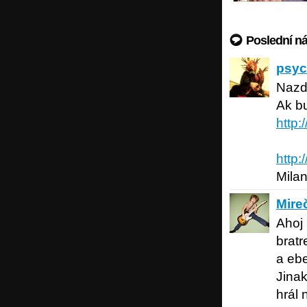
Poslední n
psychic
psyc
Nazd
Ak b
http
http:
Mila
Mireček'
Mire
Ahoj 
bratr
a eb
Jinak
hrál 