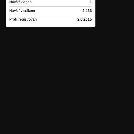
Forgotten Silence - Ha
Návštěv dnes
1
Návštěv celkem
2 433
Forgotten Silence - A
Profil registrován
2.6.2015
DUSTBORN - In the Mo
DUSTBORN - Depths
Surgery - 03 Descent
Made By Zero - When th
Inception of Fall - Ser
Bloody Redemption - Hel
Tisíc let od ráje - Se
Lingam - CD E.o.W.-Wi
Lingam - CD E.o.W.-Un
Lingam - CD E.o.W.-No
Kozelagazeladozela -
Kraake - Kraake - Sam