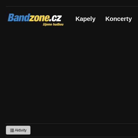
Bandzone.cz
Kapely
Koncerty
žijeme hudbou
Aktivity