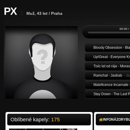
PX
Muž, 43 let / Praha
00:00 /
Bloody Obsession - Bla
Up!Great - Everyone Kn
Tisíc let od ráje - Mo
Ramchat - Jastrab
- Ja
Maleficence Incarnate 
Stay Down - The Last P
Stay Down - My Way / 
Oblíbené kapely:
175
INFO
NÁZORY
B