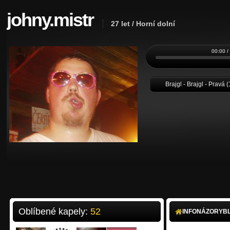
johny.mistr
27 let / Horní dolní
00:00 /
Brajgl - Brajgl - Pravá (
Oblíbené kapely:
52
INFO
NÁZORY
B