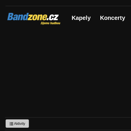
Bandzone.cz
Kapely
Koncerty
žijeme hudbou
Aktivity