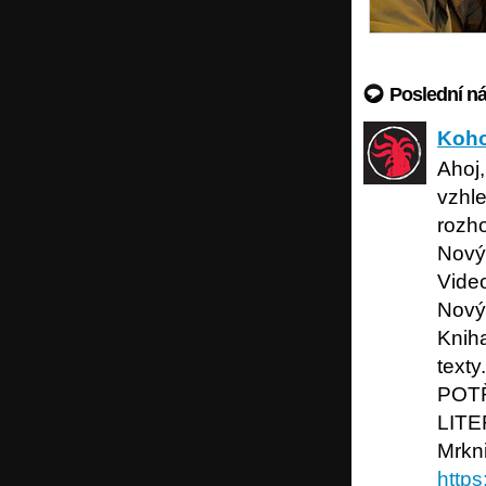
Poslední n
Kohout p
Koho
Ahoj,
vzhl
rozho
Nový
Video
Nový
Kniha
texty
POT
LITE
Mrkni
https