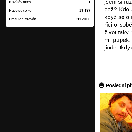
jsem si růz
Návštěv dnes
1
což? Kdo s
Návštěv celkem
18 487
když se o 
Profil registrován
9.11.2006
říci o so
život taky
mi pupek, 
jinde. Ikdy
Poslední př