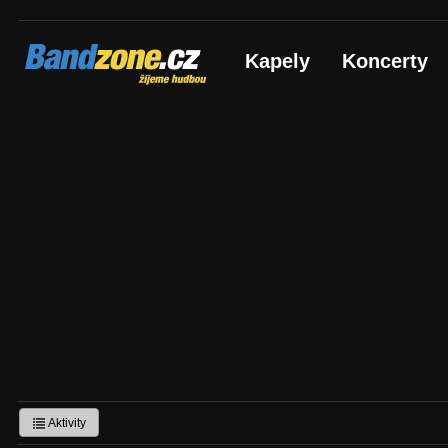
Bandzone.cz
Kapely
Koncerty
žijeme hudbou
Aktivity