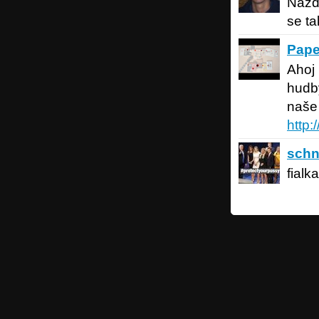
Nazdá
se ta
Paperba
Pape
Ahoj 
hudby
naše
http
schnel
schn
fialka