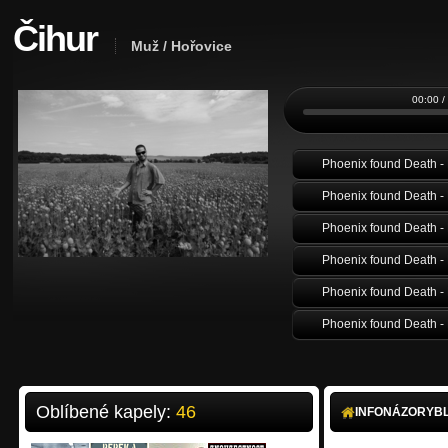
Čihur
Muž / Hořovice
00:00 /
Phoenix found Death - 
Phoenix found Death - 
Phoenix found Death - 
Phoenix found Death - 
Phoenix found Death - 
Phoenix found Death - 
Phoenix found Death - 
Oblíbené kapely:
46
INFO
NÁZORY
B
Znouzectnost - Kluk s pi