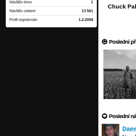
Návštěv dnes
1
Chuck Pal
Návštěv celkem
13 561
Profil registrován
1.2.2008
Poslední př
Poslední n
Daewor
Daew