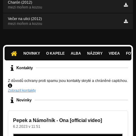
Charón (2012)
mezi mořem a kozou
Večer na ulici (2012)
mezi mořem a kozou
NOVINKY
O KAPELE
ALBA
NÁZORY
VIDEA
FOTK
Kontakty
Z důvodů ochrany proti spamu jsou kontakty skryté a chráněné captchou.
Zobrazit kontakty
Novinky
Pepek a Námořník - Ona [official video]
6.2.2023 v 11:51