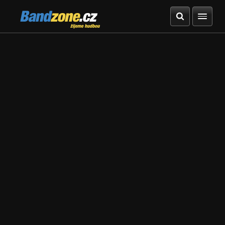
Bandzone.cz
žijeme hudbou