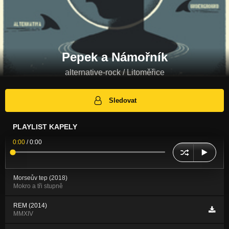
Pepek a Námořník
alternative-rock / Litoměřice
Sledovat
PLAYLIST KAPELY
0:00
/
0:00
Morseův tep (2018)
Mokro a tři stupně
REM (2014)
MMXIV