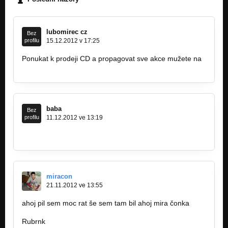
lubomirec cz
Bez
profilu
15.12.2012 v 17:25
Ponukat k prodeji CD a propagovat sve akce mužete na
http://lubomirec.com
baba
Bez
profilu
11.12.2012 ve 13:19
http://www.youtube.com/watch?v=H6xHw…
miracon
21.11.2012 ve 13:55
ahoj pil sem moc rat še sem tam bil ahoj mira čonka
www.agenturapodeli.cz
Rubrnk