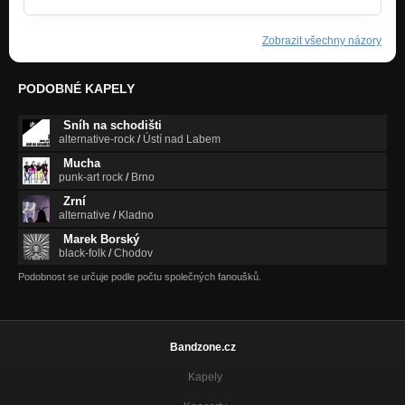
Zobrazit všechny názory
PODOBNÉ KAPELY
Sníh na schodišti
alternative-rock
/
Ústí nad Labem
Mucha
punk-art rock
/
Brno
Zrní
alternative
/
Kladno
Marek Borský
black-folk
/
Chodov
Podobnost se určuje podle počtu společných fanoušků.
Bandzone.cz
Kapely