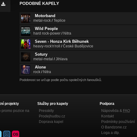
PODOBNÉ KAPELY
Motorband
metal-rock
/
Teplice
Wild People
hard rock-power
/
Nitra
Seven - Honza Kirk Běhunek
heavy-rock'n'roll
/
České Budějovice
Sotury
metal-metal
/
Jihlava
Alone
rock
/
Nitra
Podobnost se určuje podle počtu společných fanoušků.
tní projekty
Služby pro kapely
Podpora
p promo pozice na
Presskity
Nápověda &
FAQ
Prodejhudbu.cz
Kontakt
Doprava kapel
Podmínky používání
O Bandzone.cz
Loga a dtp.