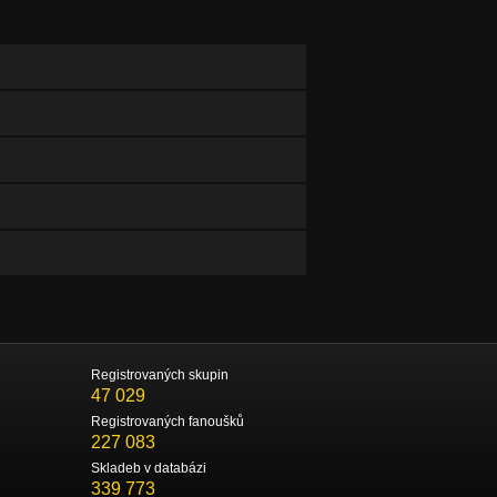
Registrovaných skupin
47 029
Registrovaných fanoušků
227 083
Skladeb v databázi
339 773