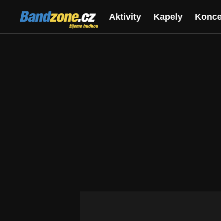
Bandzone.cz
Aktivity
Kapely
Konce
žijeme hudbou