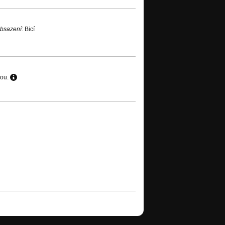
bsazení:
Bicí
hou.