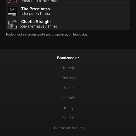
thrash-rock'n'roll
/
Praha
The Prostitutes
indie-punk
/
Praha
Charlie Straight
pop-alternative
/
Třinec
Podobnost se určuje podle počtu společných fanoušků.
Bandzone.cz
Kapely
Koncerty
Videa
Fanoušci
Kluby
Soutěže
Bandzone.cz blog