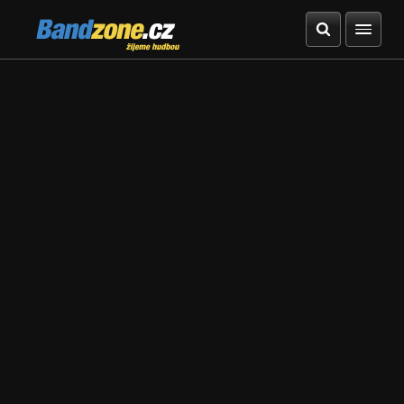
Bandzone.cz
žijeme hudbou