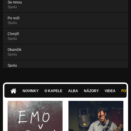
Se mnou
Spolu
Po noži
Spolu
Chmýří
Spolu
Okamžik
Spolu
Spolu
Spolu
NOVINKY
O KAPELE
ALBA
NÁZORY
VIDEA
FOTK