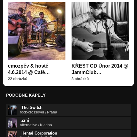
emozpěv & hosté
KŘEST CD Únor 2014 @
4.6.2014 @ Café…
JammClub…
22 obrázků
8 obrázků
PODOBNÉ KAPELY
The.Switch
rock-crossover
/
Praha
Zrní
alternative
/
Kladno
Hentai Corporation