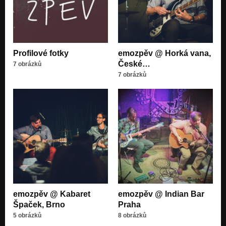
Profilové fotky
emozpěv @ Horká vana,
České…
7 obrázků
7 obrázků
emozpěv @ Kabaret
emozpěv @ Indian Bar
Špaček, Brno
Praha
5 obrázků
8 obrázků