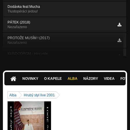
Dodávka feat Mucha
Tlustopéráci jedou!
PÁTEK (2018)
Nezařazeno
PROTOŽE MUSÍM ! (2017)
Nezařazeno
KUNDODROM - Hey vole
Nezařazeno
KUNDODROM - Zapal si piču
Nezařazeno
NOVINKY
O KAPELE
ALBA
NÁZORY
VIDEA
FOTK
KUNDODROM - To mi dělá dobře na čuráka
Nezařazeno
Alba
Hrubý styl live 2001
Fidel Castro - KOKAR PIČKAN
Nezařazeno