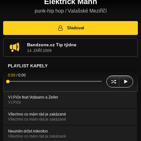
Elektrïck Mann
punk-hip hop / Valašské Meziříčí
Sledovat
Bandzone.cz Tip týdne
14. ZÁŘÍ 2009
PLAYLIST KAPELY
0:00
/
0:00
V.I.P.iče feat Vojtaano a Zeller
V.I.P.iče
Všechno co mám rád je zakázané
Všechno co mám rád je zakázané
Neumím držet mikrofon
Všechno co mám rád je zakázané