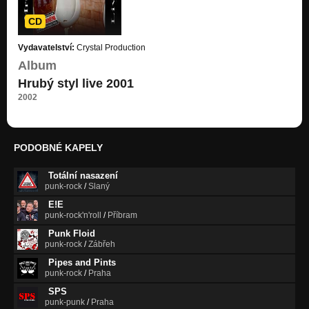
CD
Vydavatelství:
Crystal Production
Album
Hrubý styl live 2001
2002
PODOBNÉ KAPELY
Totální nasazení
punk-rock
/
Slaný
E!E
punk-rock'n'roll
/
Příbram
Punk Floid
punk-rock
/
Zábřeh
Pipes and Pints
punk-rock
/
Praha
SPS
punk-punk
/
Praha