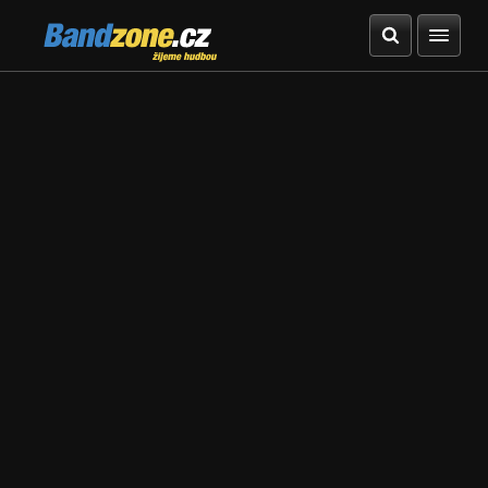
Bandzone.cz
žijeme hudbou