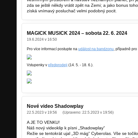
zda se ještě někdy vrátit zpět na Zemi; a jako bonus to
získá vnímavý posluchač velmi podobný pocit.
MAGICK MUSICK 2024 – sobota 22. 6. 2024
19.6.2024 v 16:50
Pro více informací postupte na
událost na bandzonu
, případně pro
Vstupenky v
předprodeji
(14. 5. - 18. 6.).
Nové video Shadowplay
22.5.2023 v 19:56
(Upraveno:
22.5.2023 v 19:56
)
A JE TO VENKU!
Náš nový videoklip k písni „Shadowplay“
Režie se tentokrát ujal „3D mág“ Cyberolas. Vše se točil