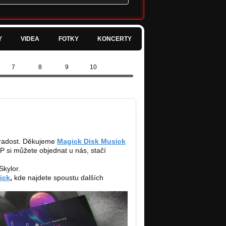
Y
VIDEA
FOTKY
KONCERTY
7
8
9
10
 radost. Děkujeme
Magick Disk Musick
LP si můžete objednat u nás, stačí
 Skylor.
ick
,
kde
najdete spoustu dalších