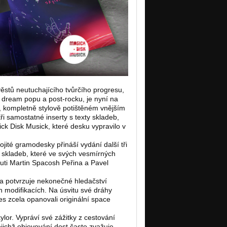
ěstů neutuchajícího tvůrčího progresu,
 dream popu a post-rocku, je nyní na
, kompletně stylově potištěném vnějším
ři samostatné inserty s texty skladeb,
ick Disk Musick, které desku vypravilo v
jité gramodesky přináší vydání další tři
 skladeb, které ve svých vesmírných
uti Martin Spacosh Peřina a Pavel
 a potvrzuje nekonečné hledačství
 modifikacích. Na úsvitu své dráhy
es zcela opanovali originální space
lor. Vypráví své zážitky z cestování
ichž objevování dost často zvažuje,