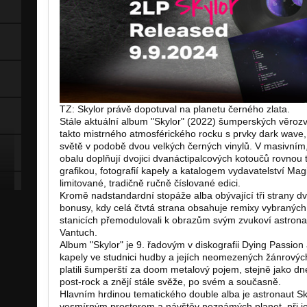
TZ: Skylor právě dopotuval na planetu černého zlata.
Stále aktuální album "Skylor" (2022) šumperských věrozv
takto mistrného atmosférického rocku s prvky dark wave,
světě v podobě dvou velkých černých vinylů. V masivním
obalu doplňují dvojici dvanáctipalcových kotoučů rovnou t
grafikou, fotografií kapely a katalogem vydavatelství Mag
limitované, tradičně ručně číslované edici.
Kromě nadstandardní stopáže alba obývající tři strany dvo
bonusy, kdy celá čtvtá strana obsahuje remixy vybraných
stanicích přemodulovali k obrazům svým zvukoví astrona
Vantuch.
Album "Skylor" je 9. řadovým v diskografii Dying Passion
kapely ve studnici hudby a jejích neomezených žánrových
platili šumperští za doom metalový pojem, stejně jako dn
post-rock a znějí stále svěže, po svém a současně.
Hlavním hrdinou tematického double alba je astronaut Sky
vesmírným prostorem a návštěv neznámých planet, při jej