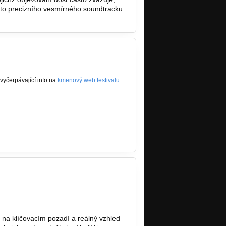
hoto precizního vesmírného soundtracku
 vyčerpávající info na
kmenový web festivalu
.
o na klíčovacím pozadí a reálný vzhled