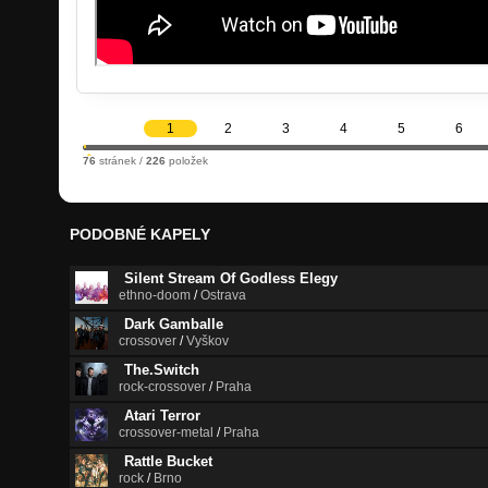
1
2
3
4
5
6
76
stránek /
226
položek
PODOBNÉ KAPELY
Silent Stream Of Godless Elegy
ethno-doom
/
Ostrava
Dark Gamballe
crossover
/
Vyškov
The.Switch
rock-crossover
/
Praha
Atari Terror
crossover-metal
/
Praha
Rattle Bucket
rock
/
Brno