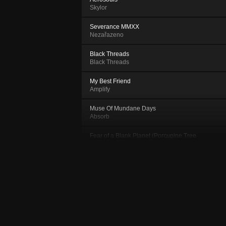
Skylor
Severance MMXX
Nezařazeno
Black Threads
Black Threads
My Best Friend
Amplify
Muse Of Mundane Days
Absorb
Fear of a Blank Planet (Porcupine Tree
cover)
Nezařazeno
Ci to husicky (featuring Eliska Jelínková)
Amplify
Pray
Black Threads
Island Song