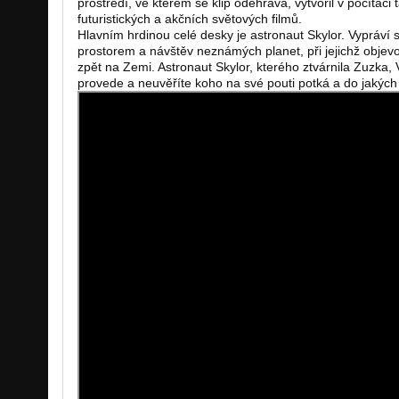
prostředí, ve kterém se klip odehrává, vytvořil v počítači t
futuristických a akčních světových filmů.
Hlavním hrdinou celé desky je astronaut Skylor. Vypráví
prostorem a návštěv neznámých planet, při jejichž objevo
zpět na Zemi. Astronaut Skylor, kterého ztvárnila Zuzk
provede a neuvěříte koho na své pouti potká a do jakýc