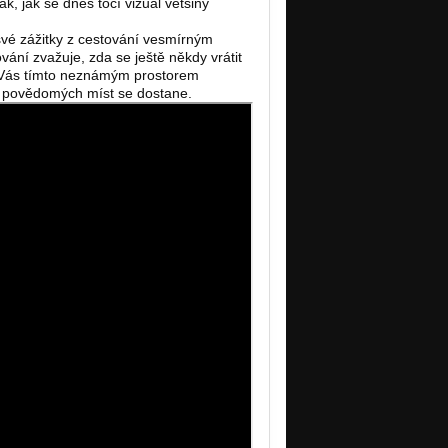
ak, jak se dnes točí vizuál většiny
 své zážitky z cestování vesmírným
vání zvažuje, zda se ještě někdy vrátit
a, Vás tímto neznámým prostorem
h povědomých míst se dostane.