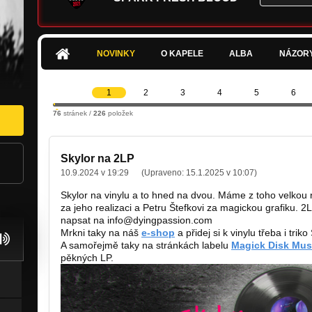
NOVINKY
O KAPELE
ALBA
NÁZOR
1
2
3
4
5
6
76
stránek /
226
položek
Skylor na 2LP
10.9.2024 v 19:29
(Upraveno:
15.1.2025 v 10:07
)
Skylor na vinylu a to hned na dvou. Máme z toho velkou
za jeho realizaci a Petru Štefkovi za magickou grafiku. 2
napsat na info@dyingpassion.com
Mrkni taky na náš
e-shop
a přidej si k vinylu třeba i triko
A samořejmě taky na stránkách labelu
Magick Disk Mus
pěkných LP.