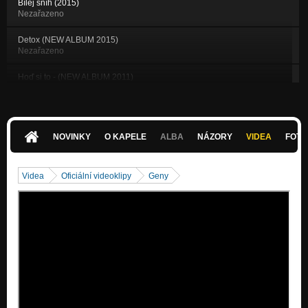
Bílej sníh (2015)
Nezařazeno
Detox (NEW ALBUM 2015)
Nezařazeno
Hoď si to - (NEW ALBUM 2011)
Nezařazeno
Fuckerman
Nezařazeno
NOVINKY
O KAPELE
ALBA
NÁZORY
VIDEA
FOTK
Sára
Nezařazeno
Videa
Oficiální videoklipy
Geny
What´s up (cover)
Nezařazeno
Hvězdy zhasnou - Doga + Helena Zeťová
Nezařazeno
Popojedem
Nezařazeno
16 válců