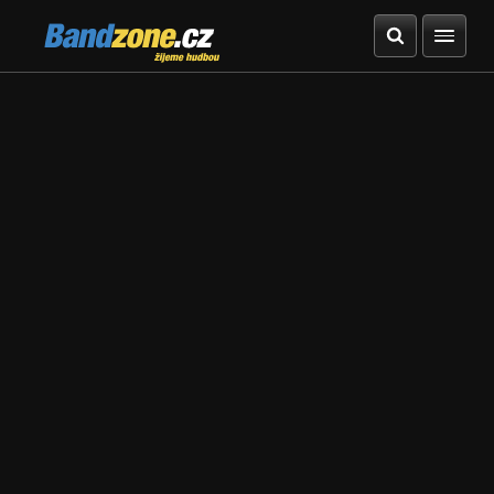
Bandzone.cz
žijeme hudbou