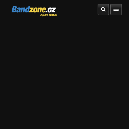
Bandzone.cz
žijeme hudbou