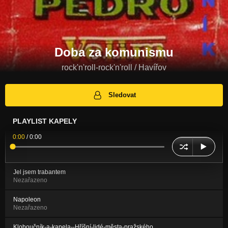
Doba za komunismu
rock'n'roll-rock'n'roll / Havířov
Sledovat
PLAYLIST KAPELY
0:00
/
0:00
Jel jsem trabantem
Nezařazeno
Napoleon
Nezařazeno
Kloboučník-a-kapela--Hříšní-lidé-města-pražského