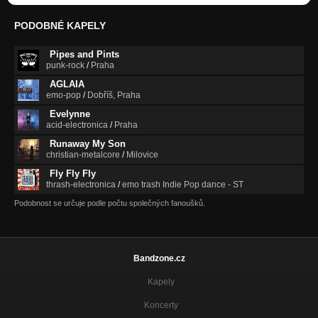
PODOBNÉ KAPELY
Pipes and Pints
punk-rock
/
Praha
AGLAIA
emo-pop
/
Dobříš, Praha
Evelynne
acid-electronica
/
Praha
Runaway My Son
christian-metalcore
/
Milovice
Fly Fly Fly
thrash-electronica
/
emo trash Indie Pop dance - ST
Podobnost se určuje podle počtu společných fanoušků.
Bandzone.cz
Kapely
Koncerty