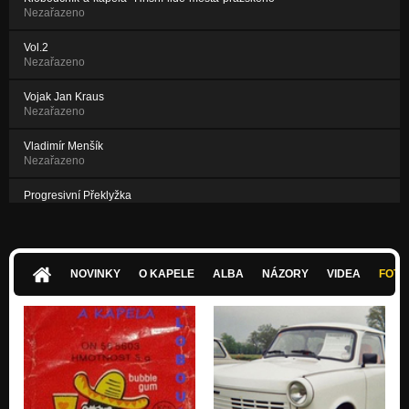
Nezařazeno
Vol.2
Nezařazeno
Vojak Jan Kraus
Nezařazeno
Vladimír Menšík
Nezařazeno
Progresivní Překlyžka
Nezařazeno
Stalin
Nezařazeno
NOVINKY
O KAPELE
ALBA
NÁZORY
VIDEA
FOTK
Michal Tučný
Nezařazeno