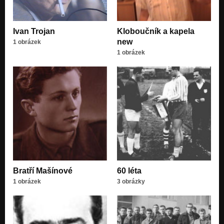
Ivan Trojan
Kloboučník a kapela
new
1 obrázek
1 obrázek
Bratří Mašínové
60 léta
1 obrázek
3 obrázky