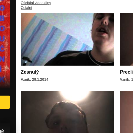
Oficiální videoklipy
Ostatní
Zesnulý
Precl
Vznik: 29.1.2014
Vznik: 