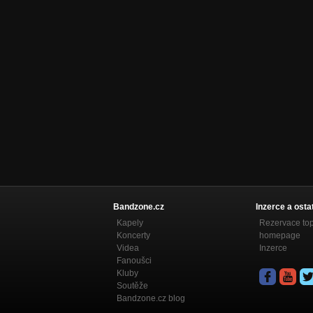
Nezařazeno
Michal Tučný
Nezařazeno
Bandzone.cz
Inzerce a osta
Kapely
Rezervace to
Koncerty
homepage
Videa
Inzerce
Fanoušci
Kluby
Soutěže
Bandzone.cz blog