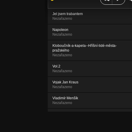
Jel jsem trabantem
Nezařazeno
Napoleon
Nezařazeno
Kloboučník-a-kapela--Hříšní-lidé-města-
pražského
Nezařazeno
Vol.2
Nezařazeno
Vojak Jan Kraus
Nezařazeno
Vladimír Menšík
Nezařazeno
Progresivní Překlyžka
Nezařazeno
Stalin