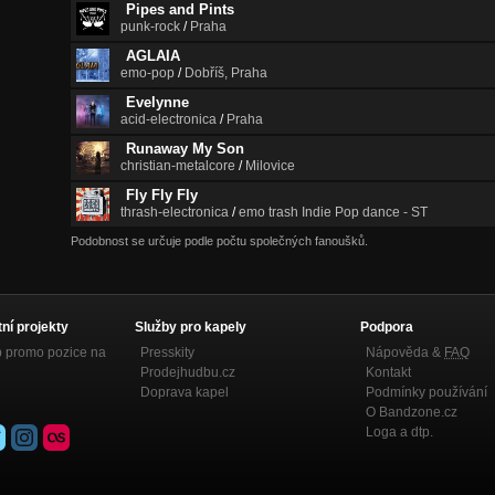
Pipes and Pints
punk-rock
/
Praha
AGLAIA
emo-pop
/
Dobříš, Praha
Evelynne
acid-electronica
/
Praha
Runaway My Son
christian-metalcore
/
Milovice
Fly Fly Fly
thrash-electronica
/
emo trash Indie Pop dance - ST
Podobnost se určuje podle počtu společných fanoušků.
tní projekty
Služby pro kapely
Podpora
p promo pozice na
Presskity
Nápověda &
FAQ
Prodejhudbu.cz
Kontakt
Doprava kapel
Podmínky používání
O Bandzone.cz
Loga a dtp.