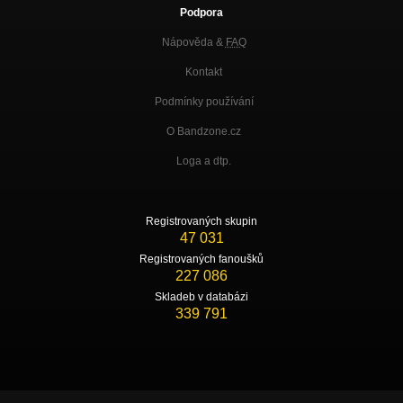
Podpora
Nápověda &
FAQ
Kontakt
Podmínky používání
O Bandzone.cz
Loga a dtp.
Registrovaných skupin
47 031
Registrovaných fanoušků
227 086
Skladeb v databázi
339 791