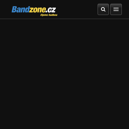
Bandzone.cz
žijeme hudbou