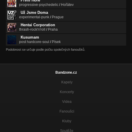
První Hoře
progressive-psychedelic
/
Hořátev
Už Jsme Doma
experimental-punk
/
Prague
Hentai Corporation
thrash-rock'n'roll
/
Praha
Kusumam
post hardcore-soul
/
Písek
Podobnost se určuje podle počtu společných fanoušků.
Bandzone.cz
Kapely
Koncerty
Videa
Fanoušci
Kluby
Soutěže