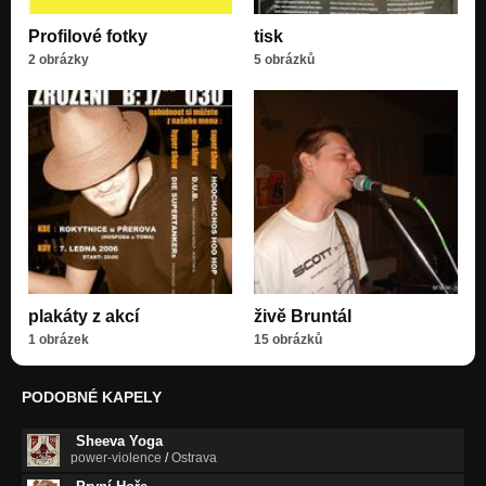
Profilové fotky
tisk
2 obrázky
5 obrázků
plakáty z akcí
živě Bruntál
1 obrázek
15 obrázků
PODOBNÉ KAPELY
Sheeva Yoga
power-violence
/
Ostrava