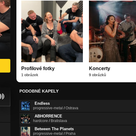
Profilové fotky
Koncerty
1 obrázek
9 obrázků
PODOBNÉ KAPELY
Endless
progressive-metal
/
Ostrava
ABHORRENCE
hardcore
/
Bratislava
Between The Planets
progressive-metal
/
Praha