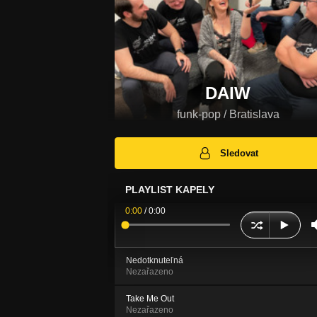
DAIW
funk-pop / Bratislava
Sledovat
PLAYLIST KAPELY
0:00
/
0:00
Nedotknuteľná
Nezařazeno
Take Me Out
Nezařazeno