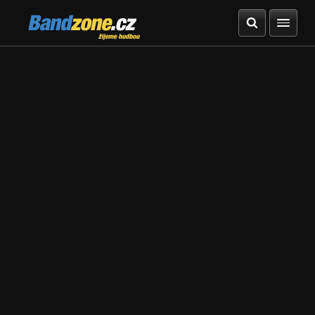
Bandzone.cz
žijeme hudbou