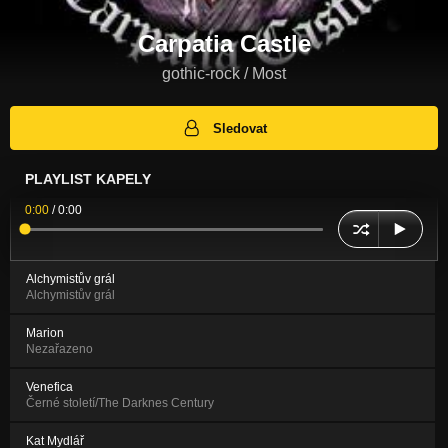
Carpatia Castle
gothic-rock / Most
Sledovat
PLAYLIST KAPELY
0:00
/
0:00
Alchymistův grál
Alchymistův grál
Marion
Nezařazeno
Venefica
Černé století/The Darknes Century
Kat Mydlář