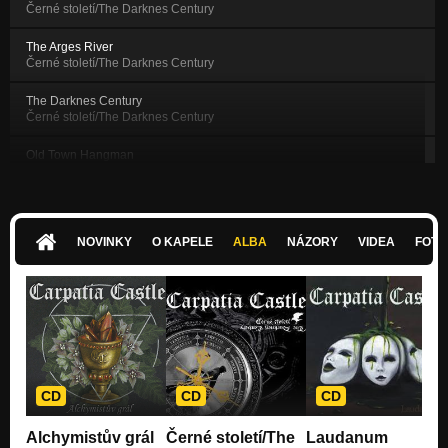
Černé století/The Darknes Century
The Arges River
Černé století/The Darknes Century
The Darknes Century
Černé století/The Darknes Century
Old Town Hangman
Černé století/The Darknes Century
Vampyre Requiem
Laudanum
NOVINKY
O KAPELE
ALBA
NÁZORY
VIDEA
FOTK
Křídla v temnotách
Laudanum
Written By Angel
Laudanum
Laudanum
Laudanum
CD
CD
CD
Alchymistův grál
Černé století/The
Laudanum