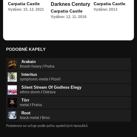
Carpatia Castle
Carpatia Castle
Darknes Century
Vydáno: 15. 12. 2021
Vydáno: 2013
Carpatia Castle
Vydáno: 12. 11. 2016
PODOBNÉ KAPELY
Arakain
thrash-heavy
/
Praha
Interitus
symphonic-metal
/
Plzeň
Silent Stream Of Godless Elegy
ethno-doom
/
Ostrava
Törr
metal
/
Praha
Root
black-metal
/
Brno
Podobnost se určuje podle počtu společných fanoušků.