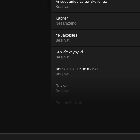
Ar soudarded zo gwisket e ruz
Beaj vat
Kabiten
Nezařazeno
Ye Jacobites
Beaj vat
Jen vítr kdyby vál
Beaj vat
Bonsoir, maitre de maison
Beaj vat
Noz vat!
Beaj vat
Pardon Spezed
Beaj vat
Noc
Beaj vat
Son ar chistr