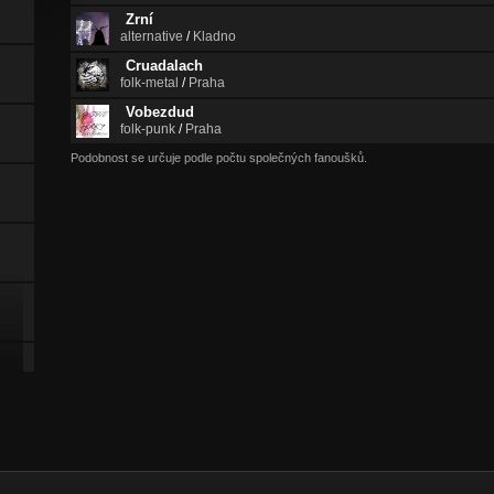
Zrní
alternative
/
Kladno
Cruadalach
folk-metal
/
Praha
Vobezdud
folk-punk
/
Praha
Podobnost se určuje podle počtu společných fanoušků.