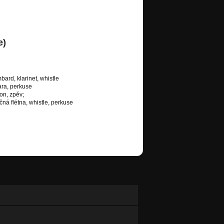
e)
bard, klarinet, whistle
ara, perkuse
on, zpěv;
ná flétna, whistle, perkuse