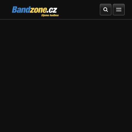
Bandzone.cz
žijeme hudbou