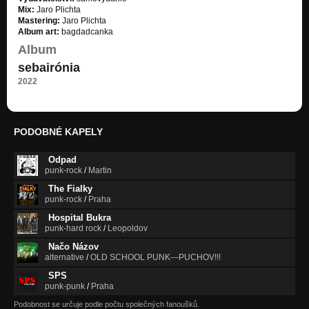
Mix:
Jaro Plichta
Mastering:
Jaro Plichta
Album art:
bagdadcanka
Album
sebairónia
2022
PODOBNÉ KAPELY
Odpad
punk-rock
/
Martin
The Fialky
punk-rock
/
Praha
Hospital Bukra
punk-hard rock
/
Leopoldov
Načo Názov
alternative
/
OLD SCHOOL PUNK---PUCHOV!!!
SPS
punk-punk
/
Praha
Podobnost se určuje podle počtu společných fanoušků.