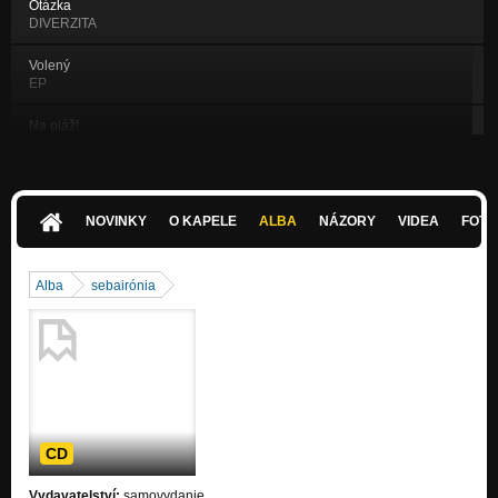
Otázka
DIVERZITA
Volený
EP
Na pláž!
EP
Bez peňazí si nič
Prelomový Album
NOVINKY
O KAPELE
ALBA
NÁZORY
VIDEA
FOTK
Boha mu!
Prelomový Album
Alba
sebairónia
Smrad moci
Prelomový Album
CD
Vydavatelství:
samovydanie