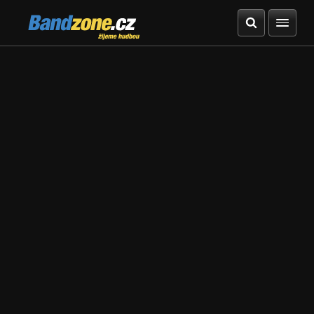
Bandzone.cz
žijeme hudbou