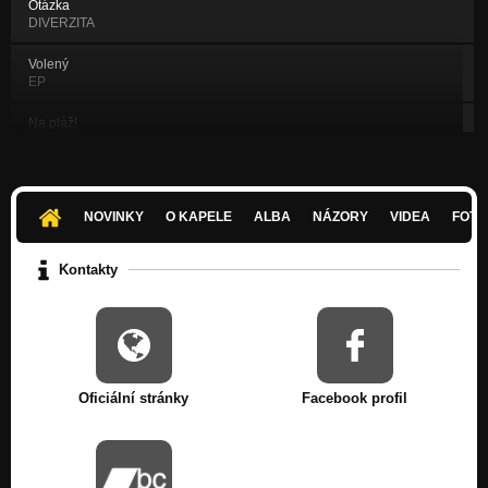
Otázka
DIVERZITA
Volený
EP
Na pláž!
EP
Bez peňazí si nič
Prelomový Album
NOVINKY
O KAPELE
ALBA
NÁZORY
VIDEA
FOTK
Boha mu!
Prelomový Album
Kontakty
Smrad moci
Prelomový Album
Oficiální stránky
Facebook profil