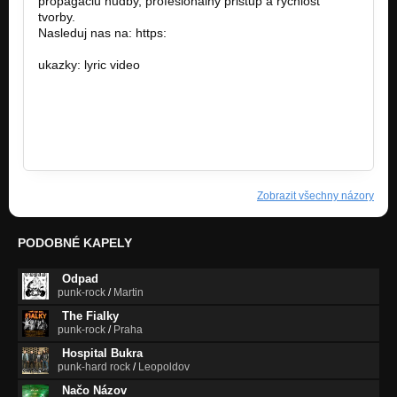
propagaciu hudby, profesionalny pristup a rychlost
tvorby.
Nasleduj nas na: https:
https://www.facebook.com/Royal…
ukazky: lyric video
https://www.youtube.com/watch?
v=ExA…
https://www.youtube.com/watch?v=yULytqb…
https://www.youtube.com/watch?v=0C…
Zobrazit všechny názory
PODOBNÉ KAPELY
Odpad
punk-rock
/
Martin
The Fialky
punk-rock
/
Praha
Hospital Bukra
punk-hard rock
/
Leopoldov
Načo Názov