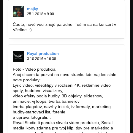
majky
25.1.2018 v 9:00
Čaute, nové veci znejú parádne. Teším sa na koncert v
Včelíne. :)
Royal production
3.10.2016 v 16:38
Foto - Video produkcia
Ahoj chcem ta pozvat na novu stranku kde najdes stale
nove produkty:
Lyric video, videoklipy v rozliseni 4K, reklamne video
spoty, hudobne visualizery,
video efekty podla hudby, 3D objekty, slideshow,
animacie, vj loops, tvorba bannerov
tvorba plagatov, navrhy triciek, tv formaty, marketing
hudby-startovaci list, fotenie
a uprava fotografii…
Royal Studio ti ponuka skvelu video produkciu, Social
media ikony zdarma pre tvoj klip, tipy pre marketing a