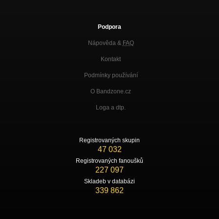
Podpora
Nápověda &
FAQ
Kontakt
Podmínky používání
O Bandzone.cz
Loga a dtp.
Registrovaných skupin
47 032
Registrovaných fanoušků
227 097
Skladeb v databázi
339 862