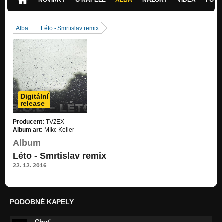
Alba
Léto - Smrtislav remix
Digitální
release
Producent:
TVZEX
Album art:
MIke Keller
Album
Léto - Smrtislav remix
22. 12. 2016
PODOBNÉ KAPELY
Chuť