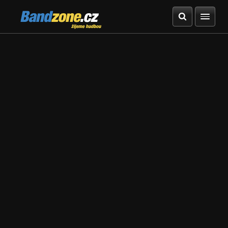
Bandzone.cz
žijeme hudbou