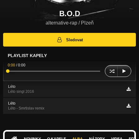
B.O.D
alternative-rap / Plzeň
Sledovat
PLAYLIST KAPELY
0:00
/
0:00
Léto
Léto singl 2016
Léto
Léto - Smrtislav remix
NOVINKY
O KAPELE
ALBA
NÁZORY
VIDEA
FOTK