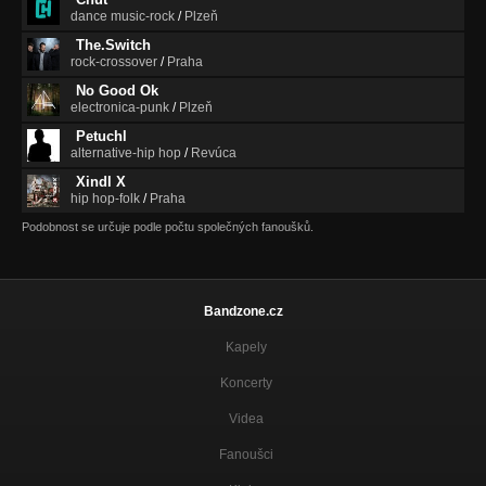
dance music-rock
/
Plzeň
The.Switch
rock-crossover
/
Praha
No Good Ok
electronica-punk
/
Plzeň
Petuchl
alternative-hip hop
/
Revúca
Xindl X
hip hop-folk
/
Praha
Podobnost se určuje podle počtu společných fanoušků.
Bandzone.cz
Kapely
Koncerty
Videa
Fanoušci