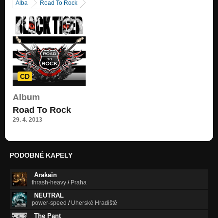
Alba
Road To Rock
CD
Album
Road To Rock
29. 4. 2013
PODOBNÉ KAPELY
Arakain
thrash-heavy
/
Praha
NEUTRAL
power-speed
/
Uherské Hradiště
The Pant