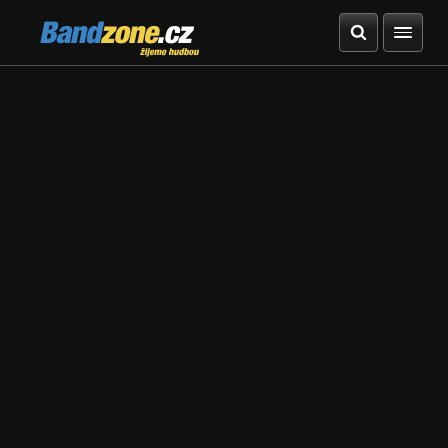
Bandzone.cz
žijeme hudbou