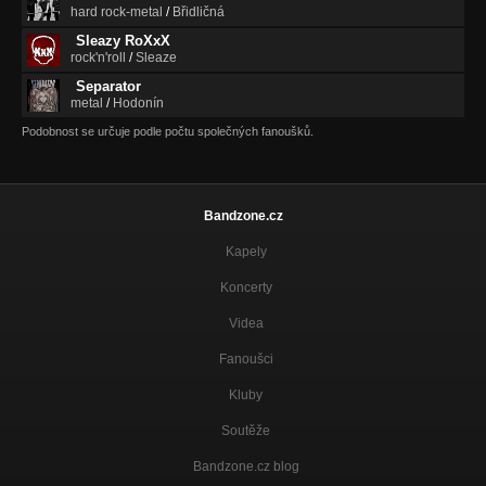
hard rock-metal
/
Břidličná
Sleazy RoXxX
rock'n'roll
/
Sleaze
Separator
metal
/
Hodonín
Podobnost se určuje podle počtu společných fanoušků.
Bandzone.cz
Kapely
Koncerty
Videa
Fanoušci
Kluby
Soutěže
Bandzone.cz blog