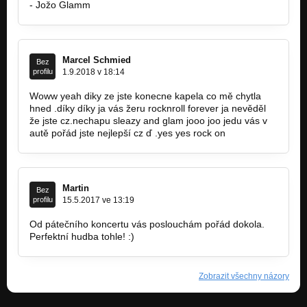
- Jožo Glamm
Marcel Schmied
Bez
profilu
1.9.2018 v 18:14
Woww yeah diky ze jste konecne kapela co mě chytla
hned .díky díky ja vás žeru rocknroll forever ja nevěděl
že jste cz.nechapu sleazy and glam jooo joo jedu vás v
autě pořád jste nejlepší cz ď .yes yes rock on
Martin
Bez
profilu
15.5.2017 ve 13:19
Od pátečního koncertu vás poslouchám pořád dokola.
Perfektní hudba tohle! :)
Zobrazit všechny názory