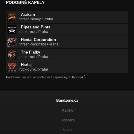
PODOBNÉ KAPELY
Arakain
thrash-heavy
/
Praha
Pipes and Pints
punk-rock
/
Praha
Hentai Corporation
thrash-rock'n'roll
/
Praha
The Fialky
punk-rock
/
Praha
Harlej
rock-punk
/
Praha
Podobnost se určuje podle počtu společných fanoušků.
Bandzone.cz
Kapely
Koncerty
Videa