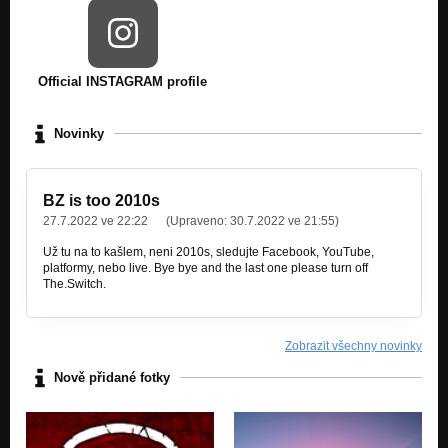
09 Girl from 80's
Dangerous Obsession
Official INSTAGRAM profile
10 Kentucky Highway
Dangerous Obsession
Novinky
11 White Gold
Dangerous Obsession
Under Magenta Sky
BZ is too 2010s
Spread to Pink
27.7.2022 ve 22:22
(Upraveno:
30.7.2022 ve 21:55
)
Sex Rebel
Už tu na to kašlem, neni 2010s, sledujte Facebook, YouTube,
Spread to Pink
platformy, nebo live. Bye bye and the last one please turn off
The.Switch.
Titty Messiah
Spread to Pink
Zobrazit všechny novinky
Sweet Paradise
Spread to Pink
Nově přidané fotky
Fuckin' in my Car
Spread to Pink