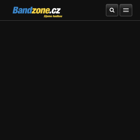
Bandzone.cz
žijeme hudbou