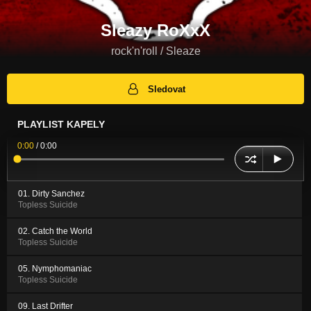
Sleazy RoXxX
rock'n'roll / Sleaze
Sledovat
PLAYLIST KAPELY
0:00
/
0:00
01. Dirty Sanchez
Topless Suicide
02. Catch the World
Topless Suicide
05. Nymphomaniac
Topless Suicide
09. Last Drifter