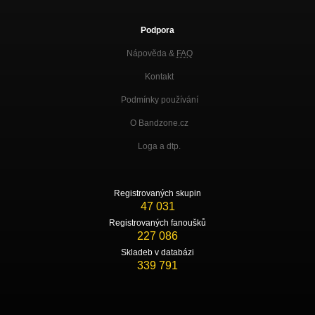
Prázdný byt
Podpora
Končíš kámo - EP 2019
Nápověda &
FAQ
Pod 40 vteřin
Končíš kámo - EP 2019
Kontakt
Podmínky používání
Sázka
Končíš kámo - EP 2019
O Bandzone.cz
Čelem vzad (Social D. cover)
Loga a dtp.
Končíš kámo - EP 2019
Banky, dolary - singl 2018
Nezařazeno
Registrovaných skupin
47 031
Zpověď - singl 2018
Registrovaných fanoušků
Nezařazeno
227 086
Skladeb v databázi
Uniformy - singl 2018
339 791
Nezařazeno
Ulice
To je boj - EP 2017