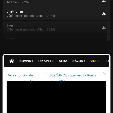
Terapie - EP 2025
Vnitřní zmrd
Výběr mezi spodinou (Album 2024)
Stres
Výběr mezi spodinou (Album 2024)
Karty
Výběr mezi spodinou (Album 2024)
Vlci
Výběr mezi spodinou (Album 2024)
NOVINKY
O KAPELE
ALBA
NÁZORY
VIDEA
FOTK
Mezi cvoky (Plexis cover)
Nezařazeno
Videa
Oficiální
BEZ ŠANCE - Spal mě (EP Končíš
Vítej mezi spodinou
videoklipy
Kámo 2019)
Zdrhnout (Album 2023)
Punkrock story
Zdrhnout (Album 2023)
Kdo bude mi krýt záda
Zdrhnout (Album 2023)