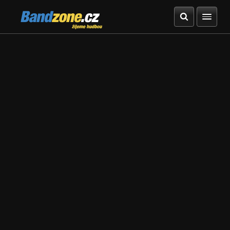
Bandzone.cz
žijeme hudbou