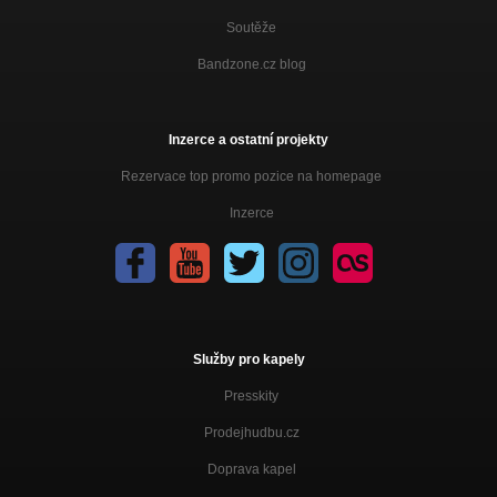
RA-DOST (Album 2021)
Soutěže
Můžu zůstat dýl
Bandzone.cz blog
RA-DOST (Album 2021)
Pojď se rvát
RA-DOST (Album 2021)
Inzerce a ostatní projekty
Rezervace top promo pozice na homepage
She used to love me a lot
RA-DOST (Album 2021)
Inzerce
Bráníš
RA-DOST (Album 2021)
Snad už bude líp
RA-DOST (Album 2021)
Koukám
Služby pro kapely
RA-DOST (Album 2021)
Presskity
Spal mě
Prodejhudbu.cz
Končíš kámo - EP 2019
Doprava kapel
Končíš kámo
Končíš kámo - EP 2019