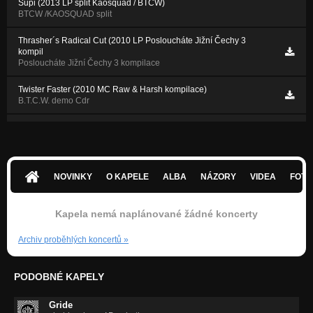
Supi (2013 LP split Kaosquad / BTCW)
BTCW /KAOSQUAD split
Thrasher´s Radical Cut (2010 LP Posloucháte Jižní Čechy 3
kompil
Posloucháte Jižní Čechy 3 kompilace
Twister Faster (2010 MC Raw & Harsh kompilace)
B.T.C.W. demo Cdr
No Religion (2010 MC Raw & Harsh kompilace)
B.T.C.W. demo Cdr
NOVINKY
O KAPELE
ALBA
NÁZORY
VIDEA
FOTK
Kapela nemá naplánované žádné koncerty
Archiv proběhlých koncertů
»
PODOBNÉ KAPELY
Gride