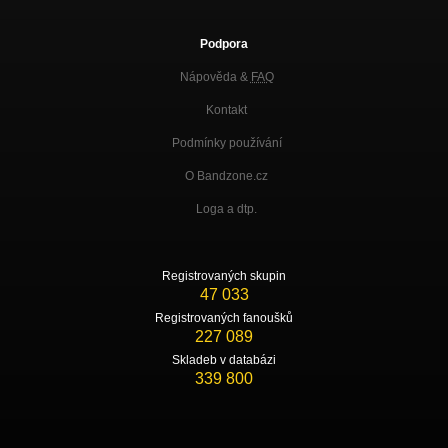
Podpora
Nápověda &
FAQ
Kontakt
Podmínky používání
O Bandzone.cz
Loga a dtp.
Registrovaných skupin
47 033
Registrovaných fanoušků
227 089
Skladeb v databázi
339 800