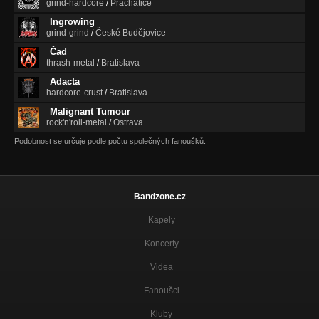
grind-hardcore
/
Prachatice
Ingrowing
grind-grind
/
České Budějovice
Čad
thrash-metal
/
Bratislava
Adacta
hardcore-crust
/
Bratislava
Malignant Tumour
rock'n'roll-metal
/
Ostrava
Podobnost se určuje podle počtu společných fanoušků.
Bandzone.cz
Kapely
Koncerty
Videa
Fanoušci
Kluby