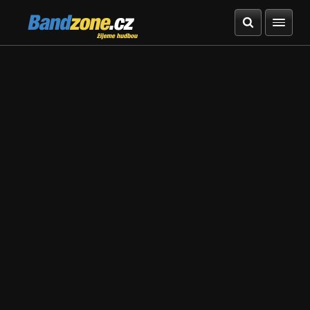
Bandzone.cz
žijeme hudbou