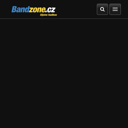
Bandzone.cz
žijeme hudbou