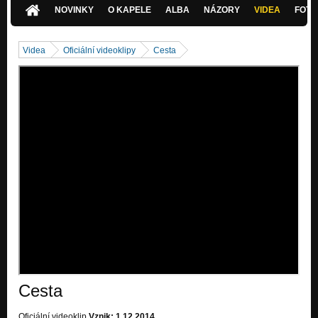
NOVINKY
O KAPELE
ALBA
NÁZORY
VIDEA
FOTK
Keltská
Na kole
Videa
Oficiální videoklipy
Cesta
Cesta
Už je to tady!
JaMajka
Na kole
Hladový blues - Live
Na kole
Sněhulák
Na kole
Čokoláda
Na kole
Cesta
Oficiální videoklip
Vznik: 1.12.2014