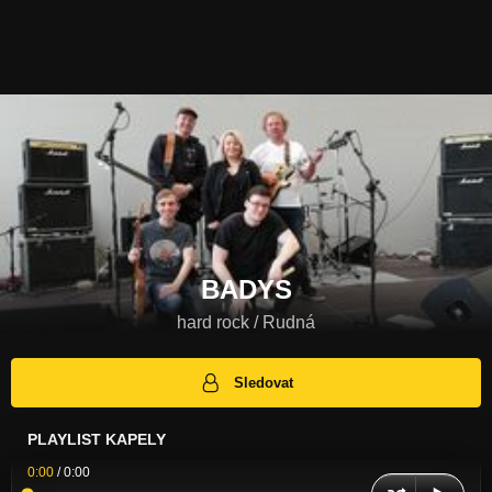
BADYS
hard rock / Rudná
Sledovat
PLAYLIST KAPELY
0:00
/
0:00