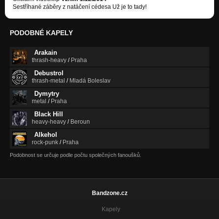
Sestříhané záběry z natáčení cédesa Už je to tady!
PODOBNÉ KAPELY
Arakain
thrash-heavy
/
Praha
Debustrol
thrash-metal
/
Mladá Boleslav
Dymytry
metal
/
Praha
Black Hill
heavy-heavy
/
Beroun
Alkehol
rock-punk
/
Praha
Podobnost se určuje podle počtu společných fanoušků.
Bandzone.cz
Kapely