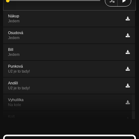
Nákup
Jedem
Osudová
Jedem
Bill
Jedem
Punková
Už je to tady!
Anděl
Už je to tady!
Vyhulilka
Na kole
Kolt
Už je to tady!
Na kole (ty vole)
Na kole